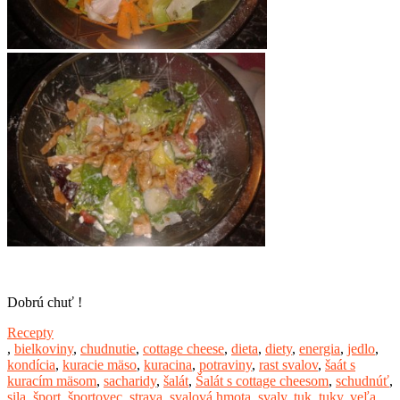
Dobrú chuť !
Recepty
,
bielkoviny
,
chudnutie
,
cottage cheese
,
dieta
,
diety
,
energia
,
jedlo
,
kondícia
,
kuracie mäso
,
kuracina
,
potraviny
,
rast svalov
,
šaát s
kuracím mäsom
,
sacharidy
,
šalát
,
Šalát s cottage cheesom
,
schudnúť
,
sila
,
šport
,
športovec
,
strava
,
svalová hmota
,
svaly
,
tuk
,
tuky
,
veľa