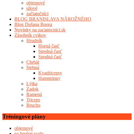
objemové
silové
začiatočníci
BLOG BRANISLAVA NÁROŽNÉHO
Blog Dušana Boora
Novinky na zaciatocnici.sk
Zásobník cvikov
Hrudník
Horná časť
Stredná časť
Spodná časť
Chrbát
Stehná
Kvadricepsy
Hamstringy
Lýtka
Zadok
Ramená
Triceps
Brucho
Tréningové plány
objemové
na brušné svaly