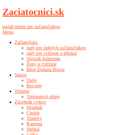
Zaciatocnici.sk
portál nielen pre začiatočníkov
Menu
Začiatočníci
rady pre úplných začiatočníkov
rady pre cvičenie a tréning
Slovník kulturistu
Ženy a cvičenie
Blog Dušana Boora
Strava
Diéty
Recepty
Tréning
Tréningové plány
Zásobník cvikov
Hrudník
Chrbát
Trapézy
Ramená
Stehná
Lýtka