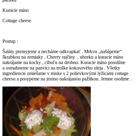
Kuracie mäso
Cottage cheese
Postup :
Šaláty premyjeme a necháme odkvapkať . Mrkvu „našúpeme“
škrabkou na zemiaky . Cheery rajčiny , uhorku a kuracie mäso
nakrájame na kocky , cibuľu na drobno. Kuracie mäso posolíme
a osmahneme na panvici na troške kokosového oleja . Všetky
ingrediencie zmiešame v miske s 2 polievkovými lyžicami cottage
cheesu a posypeme na jemno nakrájanou pažítkou. Jemne osolíme .