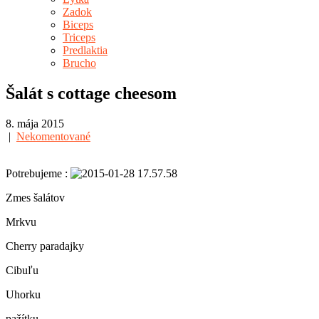
Zadok
Biceps
Triceps
Predlaktia
Brucho
Šalát s cottage cheesom
8. mája 2015
|
Nekomentované
Potrebujeme :
Zmes šalátov
Mrkvu
Cherry paradajky
Cibuľu
Uhorku
pažítku