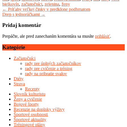
bielkovín
,
začiatočníci
,
zelenina
,
ženy
Post
←
Príťahy veľkej činky v predklone podhmatom
Drep s jednorúčkami
→
navigation
Pridaj komentár
Prepáčte, ale pred zanechaním komentára sa musíte
prihlásiť
.
Kategórie
Začiatočníci
rady pre úplných začiatočníkov
rady pre cvičenie a tréning
rady na pribratie svalov
Diéty
Strava
Recepty
Slovník kulturistu
Ženy a cvičenie
Bojové športy
Recenzie na doplnky výživy
Športové osobnosti
Športové aktuality
Tréningové plány