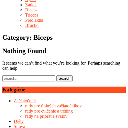
Zadok
Biceps
Triceps
Predlaktia
Brucho
Category: Biceps
Nothing Found
It seems we can’t find what you’re looking for. Perhaps searching
can help.
Kategórie
Začiatočníci
rady pre úplných začiatočníkov
rady pre cvičenie a tréning
rady na pribratie svalov
Diéty
Strava