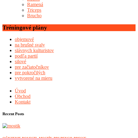
Ramená
Triceps
Brucho
Tréningové plány
objemové
na brušné svaly
slávnych kulturistov
podľa partií
silové
pre začiatočníkov
pre pokročilých
vytvorené na mieru
Úvod
Obchod
Kontakt
Recent Posts