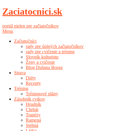
Zaciatocnici.sk
portál nielen pre začiatočníkov
Menu
Začiatočníci
rady pre úplných začiatočníkov
rady pre cvičenie a tréning
Slovník kulturistu
Ženy a cvičenie
Blog Dušana Boora
Strava
Diéty
Recepty
Tréning
Tréningové plány
Zásobník cvikov
Hrudník
Chrbát
Trapézy
Ramená
Stehná
Lýtka