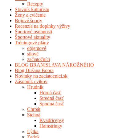
Recepty
Slovník kulturistu
Ženy a cvičenie
Bojové športy
Recenzie na doplnky výživy
Športové osobnosti
Športové aktuality
Tréningové plány
objemové
silové
začiatočníci
BLOG BRANISLAVA NÁROŽNÉHO
Blog Dušana Boora
Novinky na zaciatocnici.sk
Zásobník cvikov
Hrudník
Horná časť
Stredná časť
Spodná časť
Chrbát
Stehná
Kvadricepsy
Hamstringy
Lýtka
Zadok