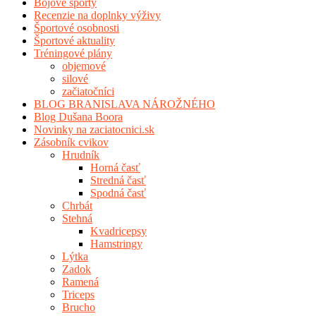
Bojové športy
Recenzie na doplnky výživy
Športové osobnosti
Športové aktuality
Tréningové plány
objemové
silové
začiatočníci
BLOG BRANISLAVA NÁROŽNÉHO
Blog Dušana Boora
Novinky na zaciatocnici.sk
Zásobník cvikov
Hrudník
Horná časť
Stredná časť
Spodná časť
Chrbát
Stehná
Kvadricepsy
Hamstringy
Lýtka
Zadok
Ramená
Triceps
Brucho