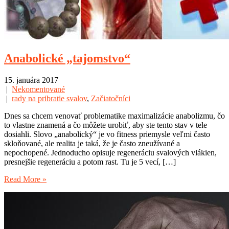
Anabolické „tajomstvo“
15. januára 2017
|
Nekomentované
|
rady na pribratie svalov
,
Začiatočníci
Dnes sa chcem venovať problematike maximalizácie anabolizmu, čo
to vlastne znamená a čo môžete urobiť, aby ste tento stav v tele
dosiahli. Slovo „anabolický“ je vo fitness priemysle veľmi často
skloňované, ale realita je taká, že je často zneužívané a
nepochopené. Jednoducho opisuje regeneráciu svalových vlákien,
presnejšie regeneráciu a potom rast. Tu je 5 vecí, […]
Read More »