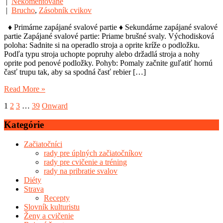
|
Nekomentované
|
Brucho
,
Zásobník cvikov
♦ Primárne zapájané svalové partie ♦ Sekundárne zapájané svalové
partie Zapájané svalové partie: Priame brušné svaly. Východisková
poloha: Sadnite si na operadlo stroja a oprite kríže o podložku.
Podľa typu stroja uchopte popruhy alebo držadlá stroja a nohy
oprite pod penové podložky. Pohyb: Pomaly začnite guľatiť hornú
časť trupu tak, aby sa spodná časť rebier […]
Read More »
Stránkovanie
1
2
3
…
39
Onward
príspevkov
Kategórie
Začiatočníci
rady pre úplných začiatočníkov
rady pre cvičenie a tréning
rady na pribratie svalov
Diéty
Strava
Recepty
Slovník kulturistu
Ženy a cvičenie