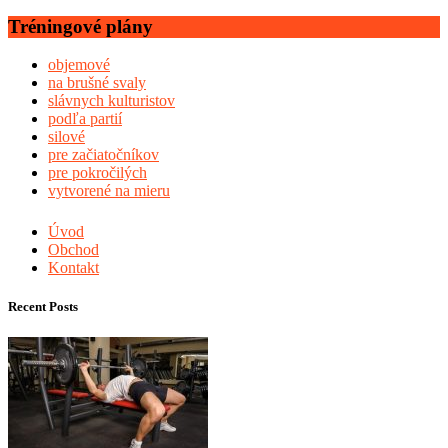
Tréningové plány
objemové
na brušné svaly
slávnych kulturistov
podľa partií
silové
pre začiatočníkov
pre pokročilých
vytvorené na mieru
Úvod
Obchod
Kontakt
Recent Posts