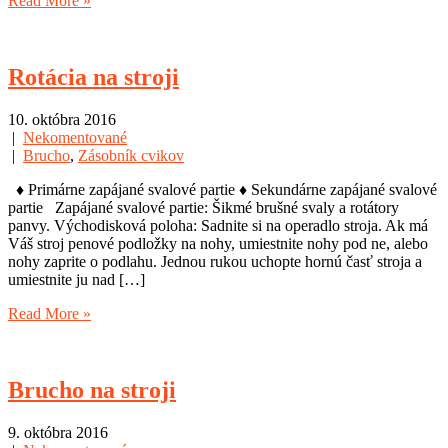
Read More »
Rotácia na stroji
10. októbra 2016
|
Nekomentované
|
Brucho
,
Zásobník cvikov
♦ Primárne zapájané svalové partie ♦ Sekundárne zapájané svalové
partie Zapájané svalové partie: Šikmé brušné svaly a rotátory
panvy. Východisková poloha: Sadnite si na operadlo stroja. Ak má
Váš stroj penové podložky na nohy, umiestnite nohy pod ne, alebo
nohy zaprite o podlahu. Jednou rukou uchopte hornú časť stroja a
umiestnite ju nad […]
Read More »
Brucho na stroji
9. októbra 2016