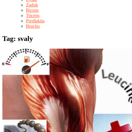
Zadok
Biceps
Triceps
Predlaktia
Brucho
Tag: svaly