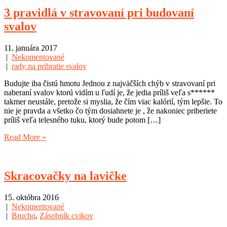
3 pravidlá v stravovaní pri budovaní
svalov
11. januára 2017
|
Nekomentované
|
rady na pribratie svalov
Budujte iba čistú hmotu Jednou z najväčších chýb v stravovaní pri
naberaní svalov ktorú vidím u ľudí je, že jedia príliš veľa s******
takmer neustále, pretože si myslia, že čím viac kalórií, tým lepšie. To
nie je pravda a všetko čo tým dosiahnete je , že nakoniec priberiete
príliš veľa telesného tuku, ktorý bude potom […]
Read More »
Skracovačky na lavičke
15. októbra 2016
|
Nekomentované
|
Brucho
,
Zásobník cvikov