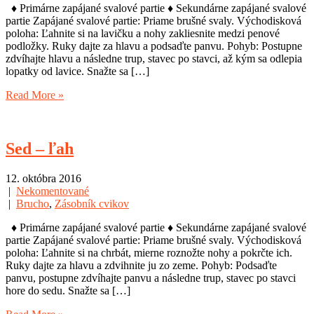
♦ Primárne zapájané svalové partie ♦ Sekundárne zapájané svalové
partie Zapájané svalové partie: Priame brušné svaly. Východisková
poloha: Ľahnite si na lavičku a nohy zakliesnite medzi penové
podložky. Ruky dajte za hlavu a podsaďte panvu. Pohyb: Postupne
zdvíhajte hlavu a následne trup, stavec po stavci, až kým sa odlepia
lopatky od lavice. Snažte sa […]
Read More »
Sed – ľah
12. októbra 2016
|
Nekomentované
|
Brucho
,
Zásobník cvikov
♦ Primárne zapájané svalové partie ♦ Sekundárne zapájané svalové
partie Zapájané svalové partie: Priame brušné svaly. Východisková
poloha: Ľahnite si na chrbát, mierne roznožte nohy a pokrčte ich.
Ruky dajte za hlavu a zdvihnite ju zo zeme. Pohyb: Podsaďte
panvu, postupne zdvíhajte panvu a následne trup, stavec po stavci
hore do sedu. Snažte sa […]