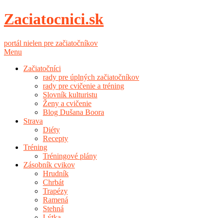
Zaciatocnici.sk
portál nielen pre začiatočníkov
Menu
Začiatočníci
rady pre úplných začiatočníkov
rady pre cvičenie a tréning
Slovník kulturistu
Ženy a cvičenie
Blog Dušana Boora
Strava
Diéty
Recepty
Tréning
Tréningové plány
Zásobník cvikov
Hrudník
Chrbát
Trapézy
Ramená
Stehná
Lýtka