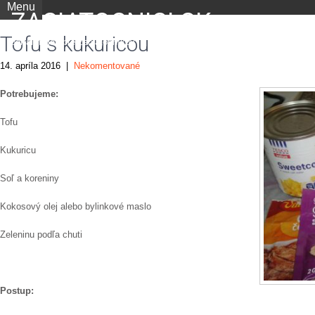
Menu
ZACIATOCNICI.SK
Tofu s kukuricou
portál nielen pre začiatočníkov
14. apríla 2016
|
Nekomentované
Potrebujeme:
Tofu
Kukuricu
Soľ a koreniny
Kokosový olej alebo bylinkové maslo
Zeleninu podľa chuti
Postup: