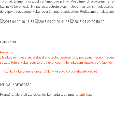
Tofu nakrájame na cca pol centimetrové plátky. Posolíme ich a okoreníme (p
kajanské korenie..). Na panvicu potretú olejom alebo maslom si naukladáme 
do výpeku nasypeme kukuricu a 2minútky podusíme. Podávame s nakrájanou
Dobrú chuť.
Recepty
,
bielkoviny
,
cvičenie
,
dieta
,
diety
,
jedlo
,
pečené tofu
,
potraviny
,
recept
,
recep
strava
,
tofu s kukuricou
,
tofu s kukuricou na bylinkovom masle
,
veľa bielkov
Post
←
Cyklická ketogénna diéta (CKD) – všetko čo potrebujete vedieť
navigation
Pridaj komentár
Prepáčte, ale pred zanechaním komentára sa musíte
prihlásiť
.