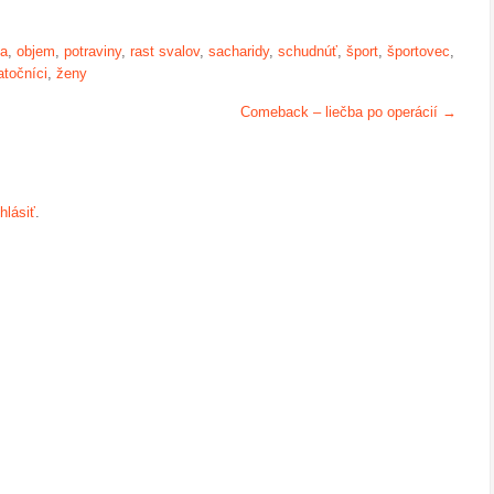
ia
,
objem
,
potraviny
,
rast svalov
,
sacharidy
,
schudnúť
,
šport
,
športovec
,
atočníci
,
ženy
Comeback – liečba po operácií
→
ihlásiť
.