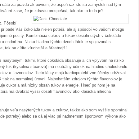
mi dáte za pravdu ak poviem, že aspoň raz ste sa zamysleli nad tým
livá iní zase, že je zdraviu prospešná, tak a
ko to teda je?
o. Pôsobí
to prípade Vás čokoláda nielen poteší, ale aj spôsobí vo vašom mozgu
ríjemné pocity. Kombinácia cukrov a tukov obsiahnutých v čokoláde
 a endorfínu. Nízka hladina týchto dvoch látok je spojovaná s
 tak sa cítite kľudnejší a šťastnejší.
 s nasýtenými tukmi, ktoré čokoláda obsahuje a ich vplyvom na riziko
ený tuk (kyselina stearová) má neutrálny účinok na hladinu cholesterolu.
olov a flavonoidov. Tieto látky majú kardioprotektívne účinky udržovať
ný tlak na normálnej úrovni. Najbohatším zdrojom týchto flavonolov je
huje cukor a má nízky obsah tukov a energie. Hneď po ňom je na
torá má dvakrát vyšší obsah flavonolov ako klasická mliečna
sahuje veľa nasýtených tukov a cukrov, takže ako som vyššie spomínal
ade potreby) alebo sa dá aj viac pri nadmernom športovom výkone ako