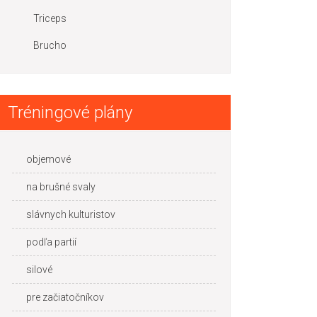
Triceps
Brucho
Tréningové plány
objemové
na brušné svaly
slávnych kulturistov
podľa partií
silové
pre začiatočníkov