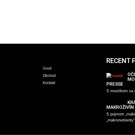
RECENT 
Úvod
OČI
Obchod
MO
Kontakt
PRESSE
S mostíkom sa u
KR
MAKROŽIVÍN
S pojmom „makro
„makronutrienty