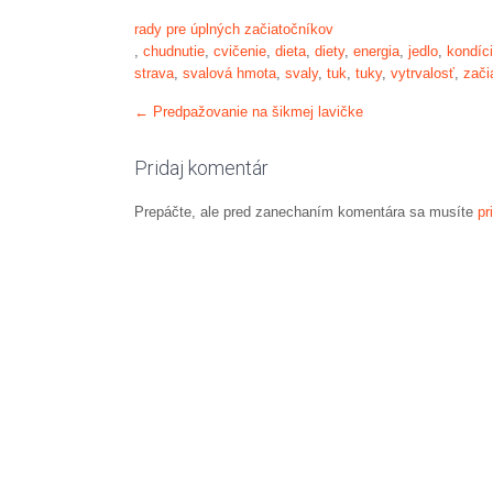
rady pre úplných začiatočníkov
,
chudnutie
,
cvičenie
,
dieta
,
diety
,
energia
,
jedlo
,
kondíc
strava
,
svalová hmota
,
svaly
,
tuk
,
tuky
,
vytrvalosť
,
zači
Post
←
Predpažovanie na šikmej lavičke
navigation
Pridaj komentár
Prepáčte, ale pred zanechaním komentára sa musíte
pr