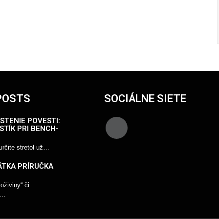
POSTS
SOCIÁLNE SIETE
STENIE POVESTI:
STÍK PRI BENCH-
rčite stretol už…
ÁTKA PRÍRUČKA
živiny“ či
“…