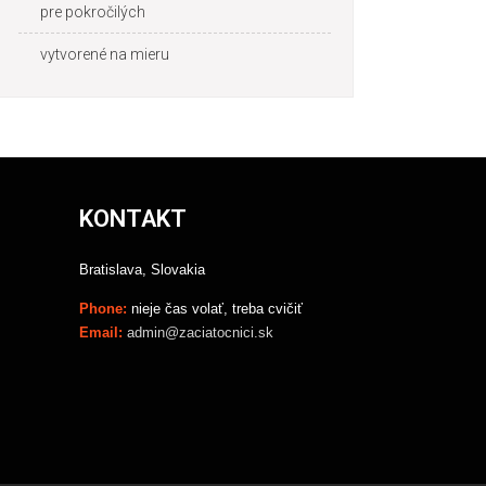
pre pokročilých
vytvorené na mieru
KONTAKT
Bratislava, Slovakia
Phone:
nieje čas volať, treba cvičiť
Email:
admin@zaciatocnici.sk