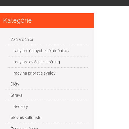
Kategórie
Začiatočníci
rady pre úplných začiatočníkov
rady pre cvičenie a tréning
rady na pribratie svalov
Diéty
Strava
Recepty
Slovník kulturistu
Ženy a cvičenie