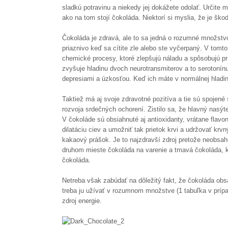
sladkú potravinu a niekedy jej dokážete odolať. Určite 
ako na tom stojí čokoláda. Niektorí si myslia, že je škod
Čokoláda je zdravá, ale to sa jedná o rozumné množstv
priaznivo keď sa cítite zle alebo ste vyčerpaný. V tom
chemické procesy, ktoré zlepšujú náladu a spôsobujú p
zvyšuje hladinu dvoch neurotransmiterov a to serotonínu
depresiami a úzkosťou. Keď ich máte v normálnej hladine,
Taktiež má aj svoje zdravotné pozitíva a tie sú spojené
rozvoja srdečných ochorení. Zistilo sa, že hlavný nasýt
V čokoláde sú obsiahnuté aj antioxidanty, vrátane flavon
dilatáciu ciev a umožniť tak prietok krvi a udržovať krv
kakaový prášok. Je to najzdravší zdroj pretože neobsa
druhom mieste čokoláda na varenie a tmavá čokoláda, k
čokoláda.
Netreba však zabúdať na dôležitý fakt, že čokoláda ob
treba ju užívať v rozumnom množstve (1 tabuľka v príp
zdroj energie.