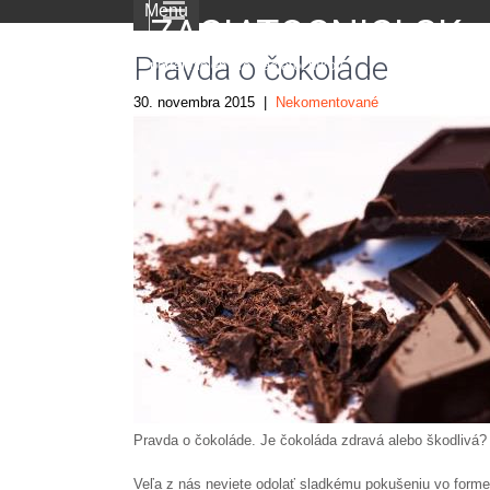
Menu
ZACIATOCNICI.SK
Pravda o čokoláde
portál nielen pre začiatočníkov
30. novembra 2015
|
Nekomentované
Pravda o čokoláde. Je čokoláda zdravá alebo škodlivá?
Veľa z nás neviete odolať sladkému pokušeniu vo forme 