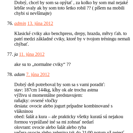
Dobrý, chcel by som sa opýtať , za kolko by som mal nejaké
lebšie svaly ak by som toto šetko robil ?? ( píšem na mobili
chybi si nevšímajte)
admin
13. júna 2012
Klasické cviky ako benchpress, drepy, hrazda, mŕtvy ťah. to
patrí medzi základné cviky, ktoré by v tvojom tréningu nemali
chýbať.
ja
11. júna 2012
ake su to „normalne cviky“ ??
adam
7. júna 2012
Dobrý deň potreboval by som sa s vami poradiť:
stav: 187cm 144kg, kĺby ok ale trochu astma
výživu si momentálne predstavujem:
raňajky: ovsené vločky
desiata: ovocie alebo jogurt prípadne kombinované s
vlákninou
obed: šalát a kura – ale prakticky všetky kuratá sú nejakou
formou vyprážané iné sa mi zohnať nedarí
olovrant: ovocie alebo šalát alebo ryba
večera ovocie alebo zelenina tak do 21:00 potom už nejesť