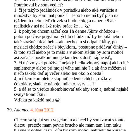
Potreboval by som vedieť:
1, či je takýto jedálniček v poriadku alebo aké variácie a
množstvá by som mal použiť – lebo to nemá byť plán na
týždennú dietu keď človek schudne 5kg a naberie 8 ale
realisticky asi na 1-2 roky práce že … 🙁
2, k pohybu chcem začať cca 1h denne /6km/ chôdzou –
potom po čase prejsť na rýchlu chôdzu až by tie kilá neboli
také strašné tak aj beh – ale nechcem si odpáliť kĺby, po
mesiaci chôdze začať s bicyklom,, postupne pridávať činky –
či toto stačí alebo je to málo a v akom štádiu by som mohol
asi začať s posilkou mne je tam teraz dosť trápne ísť,,
3, či má zmysel používať nejaký bielkovinový nápoj alebo iné
suplementy alebo pri mojej váhe ani nie ? a ak áno môžem si
niečo takéto dať aj večer alebo len okolo obeda?
4, môžem kompletne stopnúť jedenie chleba, rožkov,
čokolády, sladené nápoje, mlieko, syry … ?
5, a dá sa to všetko skombinovať tak aby som aj nabral nejaké
svaly/ kondičku?
Vďaka za každú radu 😀
Adamee
4. júna 2012
Chcem sa spítat som vegetarian a chcel by som zacat s touto
dietou, pretože mam pevne brucho ale mam tam 1cm tuku
hlavne v dolnej casti , cím by som mohol nahradit tie kuracie