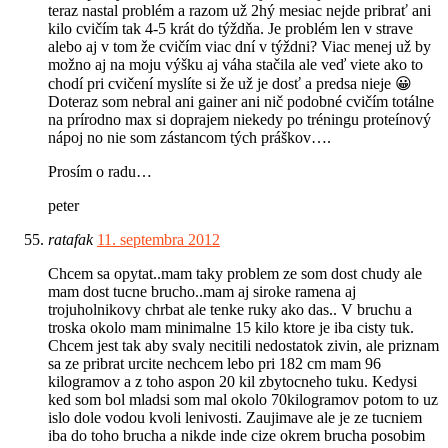
teraz nastal problém a razom už 2hý mesiac nejde pribrať ani
kilo cvičím tak 4-5 krát do týždňa. Je problém len v strave
alebo aj v tom že cvičím viac dní v týždni? Viac menej už by
možno aj na moju výšku aj váha stačila ale veď viete ako to
chodí pri cvičení myslíte si že už je dosť a predsa nieje 😀
Doteraz som nebral ani gainer ani nič podobné cvičím totálne
na prírodno max si doprajem niekedy po tréningu proteínový
nápoj no nie som zástancom tých práškov….
Prosím o radu…
peter
ratafak
11. septembra 2012
Chcem sa opytat..mam taky problem ze som dost chudy ale
mam dost tucne brucho..mam aj siroke ramena aj
trojuholnikovy chrbat ale tenke ruky ako das.. V bruchu a
troska okolo mam minimalne 15 kilo ktore je iba cisty tuk.
Chcem jest tak aby svaly necitili nedostatok zivin, ale priznam
sa ze pribrat urcite nechcem lebo pri 182 cm mam 96
kilogramov a z toho aspon 20 kil zbytocneho tuku. Kedysi
ked som bol mladsi som mal okolo 70kilogramov potom to uz
islo dole vodou kvoli lenivosti. Zaujimave ale je ze tucniem
iba do toho brucha a nikde inde cize okrem brucha posobim