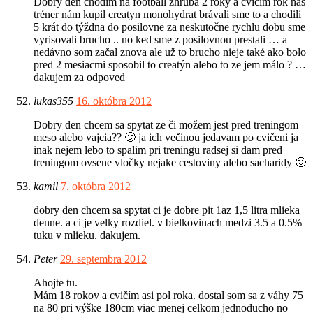
Dobrý den chodím na football zhruba 2 roky a cvičim rok náš
tréner nám kupil creatyn monohydrat brávali sme to a chodili
5 krát do týždna do posilovne za neskutočne rychlu dobu sme
vyrisovali brucho .. no ked sme z posilovnou prestali … a
nedávno som začal znova ale už to brucho nieje také ako bolo
pred 2 mesiacmi sposobil to creatýn alebo to ze jem málo ? …
dakujem za odpoved
lukas355
16. októbra 2012
Dobry den chcem sa spytat ze či možem jest pred treningom
meso alebo vajcia?? 🙂 ja ich večinou jedavam po cvičeni ja
inak nejem lebo to spalim pri treningu radsej si dam pred
treningom ovsene vločky nejake cestoviny alebo sacharidy 🙂
kamil
7. októbra 2012
dobry den chcem sa spytat ci je dobre pit 1az 1,5 litra mlieka
denne. a ci je velky rozdiel. v bielkovinach medzi 3.5 a 0.5%
tuku v mlieku. dakujem.
Peter
29. septembra 2012
Ahojte tu.
Mám 18 rokov a cvičím asi pol roka. dostal som sa z váhy 75
na 80 pri výške 180cm viac menej celkom jednoducho no