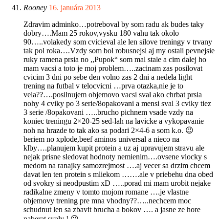
Rooney
16. januára 2013
Zdravim adminko…potreboval by som radu ak budes taky
dobry….Mam 25 rokov,vysku 180 vahu tak okolo
90…..volakedy som cvicieval ale len silove treningy v trvany
tak pol roka….Vzdy som bol robusnejsi aj my ostali pevnejsie
ruky ramena prsia no ,,Pupok“ som mal stale a cim dalej ho
mam vacsi a toto je moj problem…..zacinam zas posilovat
cvicim 3 dni po sebe den volno zas 2 dni a nedela light
trening na futbal v telocvicni …prva otazka,nie je to
vela??….posilnujem objemovo vacsi sval ako chrbat prsia
nohy 4 cviky po 3 serie/8opakovani a mensi sval 3 cviky tiez
3 serie /8opakovani …..brucho pichnem vsade vzdy na
koniec treningu 2×20-25 sed-lah na lavicke a vykopavanie
noh na hrazde to tak ako sa podari 2×4-6 a som k.o. 😉
beriem no xplode,beef aminos universal a nieco na
klby….planujem kupit protein a uz aj upravujem stravu ale
nejak prisne sledovat hodnoty nemienim….ovsene vlocky s
medom na ranajky samozrejmost ….aj vecer sa drzim chcem
davat len ten protein s mliekom …….ale v priebehu dna obed
od svokry si neodpustim xD …..porad mi mam urobit nejake
radikalne zmeny v tomto mojom romane ….je vlastne
objemovy trening pre mna vhodny??…..nechcem moc
schudnut len sa zbavit brucha a bokov …. a jasne ze hore
naberat svaly ! 😉