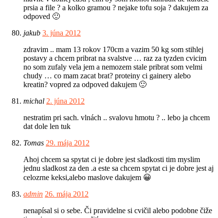
prsia a file ? a kolko gramou ? nejake tofu soja ? dakujem za
odpoved 🙂
jakub
3. júna 2012
zdravim .. mam 13 rokov 170cm a vazim 50 kg som stihlej
postavy a chcem pribrat na svalstve … raz za tyzden cvicim
no som zufaly vela jem a nemozem stale pribrat som velmi
chudy … co mam zacat brat? proteiny ci gainery alebo
kreatin? vopred za odpoved dakujem 🙂
michal
2. júna 2012
nestratim pri sach. vlnách .. svalovu hmotu ? .. lebo ja chcem
dat dole len tuk
Tomas
29. mája 2012
Ahoj chcem sa spytat ci je dobre jest sladkosti tim myslim
jednu sladkost za den .a este sa chcem spytat ci je dobre jest aj
celozrne keksi,alebo maslove dakujem 😀
admin
26. mája 2012
nenapísal si o sebe. Či pravidelne si cvičil alebo podobne čiže