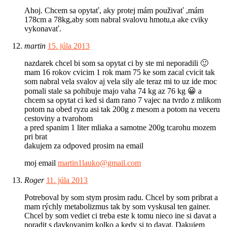
Ahoj. Chcem sa opytať, aky protej mám použivať ,mám
178cm a 78kg,aby som nabral svalovu hmotu,a ake cviky
vykonavať.
martin
15. júla 2013
nazdarek chcel bi som sa opytat ci by ste mi neporadili 🙂
mam 16 rokov cvicim 1 rok mam 75 ke som zacal cvicit tak
som nabral vela svalov aj vela sily ale teraz mi to uz ide moc
pomali stale sa pohibuje majo vaha 74 kg az 76 kg 😀 a
chcem sa opytat ci ked si dam rano 7 vajec na tvrdo z mlikom
potom na obed ryzu asi tak 200g z mesom a potom na veceru
cestoviny a tvarohom
a pred spanim 1 liter mliaka a samotne 200g tcarohu mozem
pri brat
dakujem za odpoved prosim na email
moj email
martin1lauko@gmail.com
Roger
11. júla 2013
Potreboval by som stym prosim radu. Chcel by som pribrat a
mam rýchly metabolizmus tak by som vyskusal ten gainer.
Chcel by som vediet ci treba este k tomu nieco ine si davat a
poradit s davkovanim kolko a kedy si to davat. Dakujem