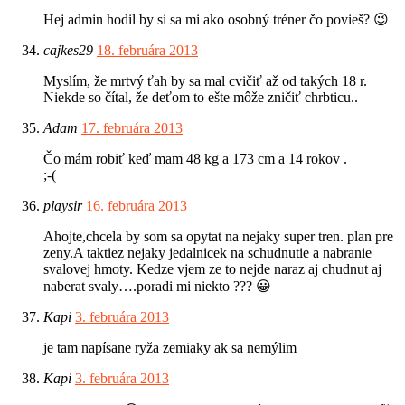
Hej admin hodil by si sa mi ako osobný tréner čo povieš? 😉
cajkes29
18. februára 2013
Myslím, že mrtvý ťah by sa mal cvičiť až od takých 18 r.
Niekde so čítal, že deťom to ešte môže zničiť chrbticu..
Adam
17. februára 2013
Čo mám robiť keď mam 48 kg a 173 cm a 14 rokov .
;-(
playsir
16. februára 2013
Ahojte,chcela by som sa opytat na nejaky super tren. plan pre
zeny.A taktiez nejaky jedalnicek na schudnutie a nabranie
svalovej hmoty. Kedze vjem ze to nejde naraz aj chudnut aj
naberat svaly….poradi mi niekto ??? 😀
Kapi
3. februára 2013
je tam napísane ryža zemiaky ak sa nemýlim
Kapi
3. februára 2013