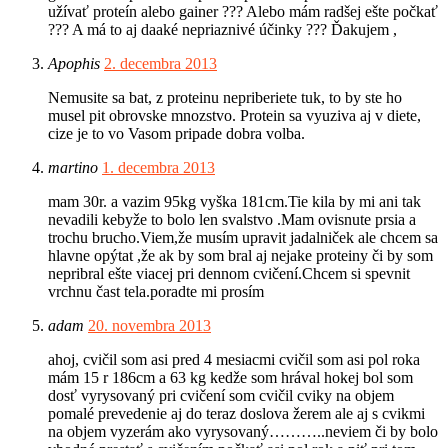
užívať proteín alebo gainer ??? Alebo mám radšej ešte počkať
??? A má to aj daaké nepriaznivé účinky ??? Ďakujem ,
Apophis
2. decembra 2013
Nemusite sa bat, z proteinu nepriberiete tuk, to by ste ho
musel pit obrovske mnozstvo. Protein sa vyuziva aj v diete,
cize je to vo Vasom pripade dobra volba.
martino
1. decembra 2013
mam 30r. a vazim 95kg vyška 181cm.Tie kila by mi ani tak
nevadili kebyže to bolo len svalstvo .Mam ovisnute prsia a
trochu brucho.Viem,že musím upravit jadalniček ale chcem sa
hlavne opýtat ,že ak by som bral aj nejake proteiny či by som
nepribral ešte viacej pri dennom cvičení.Chcem si spevnit
vrchnu čast tela.poradte mi prosím
adam
20. novembra 2013
ahoj, cvičil som asi pred 4 mesiacmi cvičil som asi pol roka
mám 15 r 186cm a 63 kg kedže som hrával hokej bol som
dosť vyrysovaný pri cvičení som cvičil cviky na objem
pomalé prevedenie aj do teraz doslova žerem ale aj s cvikmi
na objem vyzerám ako vyrysovaný………..neviem či by bolo