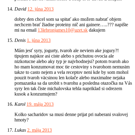
David
12. júna 2013
dobry den chcel som sa spitať ako možem nabrať objem
nechcem brať žiadne proteiny nič ani gainere…..??? napište
mi na email
13lebronjames10@azet.sk
dakujem
Denis
1. júna 2013
Mám jesť syry, jogurty, tvaroh ale neviem ake jogury?!
tipujem najskor asi ciste alebo s prichutou ovocia ale
nizkotucne alebo aky typ je najvhodnejsi? potom tvaroh ako
ho mam konzumovat moc tie cestoviny s tvarohom nemusim
takze to casto nejem a vela receptov neni kde by som mohol
pouzit tvaroh väcsinou len kolače alebo maximalne nejaka
pomazanka sa da urobit s tvarohu a posledna otazočka na Vás
syry len tak čiste michalovska tehla napriklad si odrezem
kusok a konzumujem?
Karol
19. mája 2013
Kolko sacharidov sa musi denne prijat pri naberani svalovej
hmoty?
Lukas
2. mája 2013