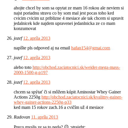
ahojte chcel by som sa opytat ze mam 16 rokou ale neviem si
najst poriadnu stravu co by som mal jest pocas toho ked
cvicim cvicim uz priblizne 4 mesiace ale tak chcem si upravit
jedalnicek kde najdem upravenei jedanlnicka ze co mam
konzumovat
jozef
12. apríla 2013
napíšte pls odpoved aj na email
hafan154@gmai.com
jozef
12. apríla 2013
alebo toto
http://obchod.zaciatocnici.sk/weider-mega-mass-
2000-1500-g-p197
jozef
12. apríla 2013
chcem sa spýtať či si môžem kúpit Aminostar Whey Gainer
Actions 2250g
http://obchod.zaciatocnici.sk/kvalitny-gainer-
whey-gainer-actions-2250g-p33
ked mam 15 rokov zach.16 a cvičím už 4 mesiace
Radovan
11. apríla 2013
Preco myslis ze sa to neda? 😉 :straight: