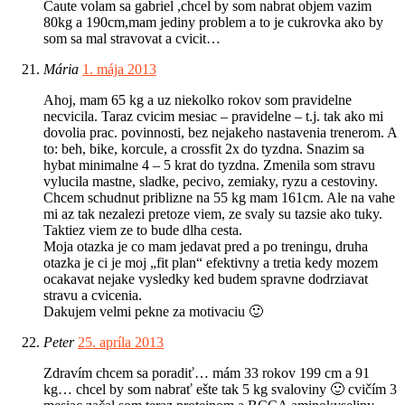
Caute volam sa gabriel ,chcel by som nabrat objem vazim
80kg a 190cm,mam jediny problem a to je cukrovka ako by
som sa mal stravovat a cvicit…
Mária
1. mája 2013
Ahoj, mam 65 kg a uz niekolko rokov som pravidelne
necvicila. Taraz cvicim mesiac – pravidelne – t.j. tak ako mi
dovolia prac. povinnosti, bez nejakeho nastavenia trenerom. A
to: beh, bike, korcule, a crossfit 2x do tyzdna. Snazim sa
hybat minimalne 4 – 5 krat do tyzdna. Zmenila som stravu
vylucila mastne, sladke, pecivo, zemiaky, ryzu a cestoviny.
Chcem schudnut priblizne na 55 kg mam 161cm. Ale na vahe
mi az tak nezalezi pretoze viem, ze svaly su tazsie ako tuky.
Taktiez viem ze to bude dlha cesta.
Moja otazka je co mam jedavat pred a po treningu, druha
otazka je ci je moj „fit plan“ efektivny a tretia kedy mozem
ocakavat nejake vysledky ked budem spravne dodrziavat
stravu a cvicenia.
Dakujem velmi pekne za motivaciu 🙂
Peter
25. apríla 2013
Zdravím chcem sa poradiť… mám 33 rokov 199 cm a 91
kg… chcel by som nabrať ešte tak 5 kg svaloviny 🙂 cvičím 3