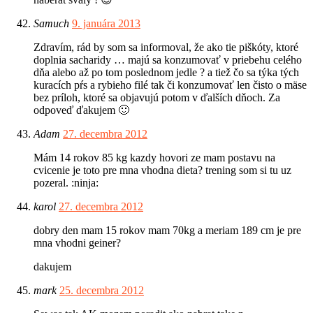
Samuch
9. januára 2013
Zdravím, rád by som sa informoval, že ako tie piškóty, ktoré
doplnia sacharidy … majú sa konzumovať v priebehu celého
dňa alebo až po tom poslednom jedle ? a tiež čo sa týka tých
kuracích pŕs a rybieho filé tak či konzumovať len čisto o mäse
bez príloh, ktoré sa objavujú potom v ďalších dňoch. Za
odpoveď ďakujem 🙂
Adam
27. decembra 2012
Mám 14 rokov 85 kg kazdy hovori ze mam postavu na
cvicenie je toto pre mna vhodna dieta? trening som si tu uz
pozeral. :ninja:
karol
27. decembra 2012
dobry den mam 15 rokov mam 70kg a meriam 189 cm je pre
mna vhodni geiner?
dakujem
mark
25. decembra 2012