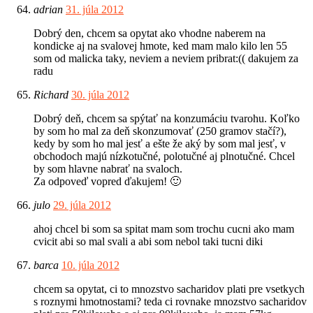
adrian
31. júla 2012
Dobrý den, chcem sa opytat ako vhodne naberem na
kondicke aj na svalovej hmote, ked mam malo kilo len 55
som od malicka taky, neviem a neviem pribrat:(( dakujem za
radu
Richard
30. júla 2012
Dobrý deň, chcem sa spýtať na konzumáciu tvarohu. Koľko
by som ho mal za deň skonzumovať (250 gramov stačí?),
kedy by som ho mal jesť a ešte že aký by som mal jesť, v
obchodoch majú nízkotučné, polotučné aj plnotučné. Chcel
by som hlavne nabrať na svaloch.
Za odpoveď vopred ďakujem! 🙂
julo
29. júla 2012
ahoj chcel bi som sa spitat mam som trochu cucni ako mam
cvicit abi so mal svali a abi som nebol taki tucni diki
barca
10. júla 2012
chcem sa opytat, ci to mnozstvo sacharidov plati pre vsetkych
s roznymi hmotnostami? teda ci rovnake mnozstvo sacharidov