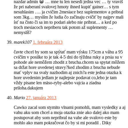
nazdar admin 😀 … mne tu len nesedí jedna vec … ty vravíš
že pri naberaní svalovej hmoty ihned kupiť gainer… s tym
nesuhlasim …. ja cvičim 2mesiace bez suplementov a pribral
som 3kg… myslím že ludia čo začinaju cvičiť by najprv mali
ísť na čisto či sa im to podari alebo nie pribrat… a ked po
troch mesiacoch nepriberu tak potom až suplementy …
nemyslíš?
marek107
1. februára 2013
čavte chcel by som sa spýtať mam výsku 175cm a váhu a 95
cvičím v posilke to je tak 4-5 dni do týždna ruky a prsia su v
pohode ale nemôžem zhodit z brucha.chcem sa spytat môžem
sa držat hore uvedenej stravy?ked zhodim z brucha nebude
mať vplyv na svaly nazhodim aj znich?a este jedna otazka k
hore uvedenim jedlam je najlepsie podavat co,lebo je tam
vždy pisane len mäso-ryby-alebo vajcia a ziadna
priloha.dakujem
Mario
27. januára 2013
Cawko zacal som stymito vlnami pomohli, mam vysledky a aj
vahu aku som chcel a moja otazka znie ako dalej ako mam
postupovat aby som nepribral na vahe ale svalovo este by
mohlo ako mam pokračovat čo by si mi poradil . Diky