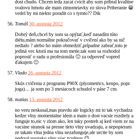
dost chudo. Chcem teda zacat cvicit aby som pribral kvalitne
svalovu hmotu ale mam zimomriavky zo slova Priberanie 😀
vedel by mi niekto poradit co s tymto?? Dik
Tomáš
30. augusta 2012
Dobrý deň,chcel by som sa opýtať,keď nasadím túto
diétu,mám normálne pokračovať v cvičení ako by sa nič
nedialo ? alebo ho mám obmedziť,prípadne zabrať,toto je
jediná vec ktorá ma na tom metie,tak som sa rozhodol
poprosiť o radu u profesionála 🙂 za odpoveď vopred
ďakujem 🙂
Vlado
26. augusta 2012
Skús cvičenia z programu P90X (plyometrics, kenpo, popr.
joga)… ja som po 3 mesiacoch schudol v páse 7 cm.
matias
13. augusta 2012
no veru neskusal,mas pravdu ale logicky mi to tak vychadza
kedze vlny momentalne idem a mam o dost vacsie rozdiely a
funguje to,nic v zlom ako, len taky postreh aj ked viem ze na
vacsine stranok sa presne tieto vlny uvadzaju, a nepopieram
ze takato vlna jedna vlna nezafunguje,ale urcite by som
nedrzal rovnaku vlny viac tyzdnov 😉