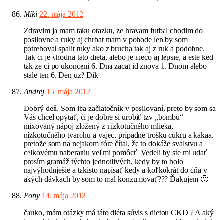
Miki
22. mája 2012
Zdravim ja mam taku otazku, ze hravam futbal chodim do
posilovne a ruky aj chrbat mam v pohode len by som
potreboval spalit tuky ako z brucha tak aj z ruk a podobne.
Tak ci je vhodna tato dieta, alebo je nieco aj lepsie, a este ked
tak ze ci po ukonceni 6. Dna zacat id znova 1. Dnom alebo
stale ten 6. Den uz? Dik
Andrej
15. mája 2012
Dobrý deň. Som iba začiatočník v posilovaní, preto by som sa
Vás chcel opýtať, či je dobre si urobiť tzv „bombu“ –
mixovaný nápoj zložený z nízkotučného mlieka,
nízkotučného tvarohu a vajec, prípadne trošku cukru a kakaa,
pretože som na nejakom fóre čítal, že to dokáže svalstvu a
celkovému naberaniu veľmi pomôcť. Vedeli by ste mi udať
prosím gramáž týchto jednotlivých, kedy by to bolo
najvýhodnješie a takisto napísať kedy a koľkokrát do dňa v
akých dávkach by som to mal konzumovať??? Ďakujem 🙂
Pony
14. mája 2012
čauko, mám otázky má táto diéta súvis s dietou CKD ? A aký