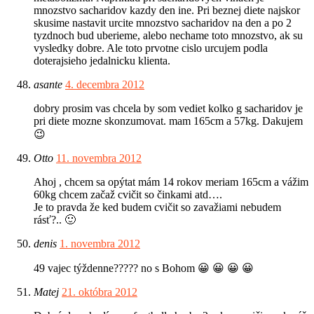
mnozstvo sacharidov kazdy den ine. Pri beznej diete najskor
skusime nastavit urcite mnozstvo sacharidov na den a po 2
tyzdnoch bud uberieme, alebo nechame toto mnozstvo, ak su
vysledky dobre. Ale toto prvotne cislo urcujem podla
doterajsieho jedalnicku klienta.
asante
4. decembra 2012
dobry prosim vas chcela by som vediet kolko g sacharidov je
pri diete mozne skonzumovat. mam 165cm a 57kg. Dakujem
😉
Otto
11. novembra 2012
Ahoj , chcem sa opýtat mám 14 rokov meriam 165cm a vážim
60kg chcem začaž cvičit so činkami atd….
Je to pravda že ked budem cvičit so zavažiami nebudem
rásť?.. 🙂
denis
1. novembra 2012
49 vajec týždenne????? no s Bohom 😀 😀 😀 😀
Matej
21. októbra 2012