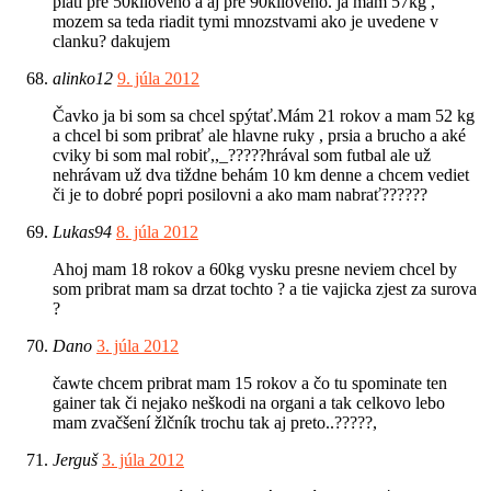
plati pre 50kiloveho a aj pre 90kiloveho. ja mam 57kg ,
mozem sa teda riadit tymi mnozstvami ako je uvedene v
clanku? dakujem
alinko12
9. júla 2012
Čavko ja bi som sa chcel spýtať.Mám 21 rokov a mam 52 kg
a chcel bi som pribrať ale hlavne ruky , prsia a brucho a aké
cviky bi som mal robiť,,_?????hrával som futbal ale už
nehrávam už dva tiždne behám 10 km denne a chcem vediet
či je to dobré popri posilovni a ako mam nabrať??????
Lukas94
8. júla 2012
Ahoj mam 18 rokov a 60kg vysku presne neviem chcel by
som pribrat mam sa drzat tochto ? a tie vajicka zjest za surova
?
Dano
3. júla 2012
čawte chcem pribrat mam 15 rokov a čo tu spominate ten
gainer tak či nejako neškodi na organi a tak celkovo lebo
mam zvačšení žlčník trochu tak aj preto..?????,
Jerguš
3. júla 2012