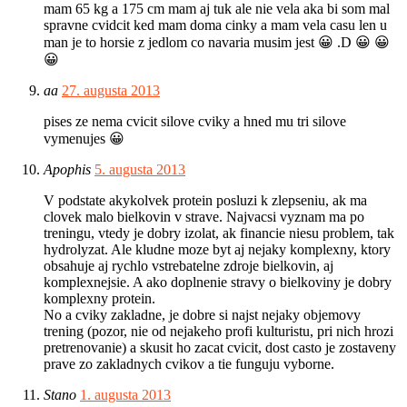
mam 65 kg a 175 cm mam aj tuk ale nie vela aka bi som mal
spravne cvidcit ked mam doma cinky a mam vela casu len u
man je to horsie z jedlom co navaria musim jest 😀 .D 😀 😀
😀
aa
27. augusta 2013
pises ze nema cvicit silove cviky a hned mu tri silove
vymenujes 😀
Apophis
5. augusta 2013
V podstate akykolvek protein posluzi k zlepseniu, ak ma
clovek malo bielkovin v strave. Najvacsi vyznam ma po
treningu, vtedy je dobry izolat, ak financie niesu problem, tak
hydrolyzat. Ale kludne moze byt aj nejaky komplexny, ktory
obsahuje aj rychlo vstrebatelne zdroje bielkovin, aj
komplexnejsie. A ako doplnenie stravy o bielkoviny je dobry
komplexny protein.
No a cviky zakladne, je dobre si najst nejaky objemovy
trening (pozor, nie od nejakeho profi kulturistu, pri nich hrozi
pretrenovanie) a skusit ho zacat cvicit, dost casto je zostaveny
prave zo zakladnych cvikov a tie funguju vyborne.
Stano
1. augusta 2013