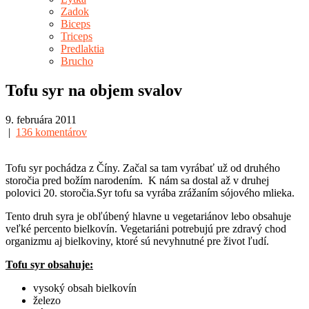
Zadok
Biceps
Triceps
Predlaktia
Brucho
Tofu syr na objem svalov
9. februára 2011
|
136 komentárov
Tofu syr pochádza z Číny. Začal sa tam vyrábať už od druhého
storočia pred božím narodením. K nám sa dostal až v druhej
polovici 20. storočia.Syr tofu sa vyrába zrážaním sójového mlieka.
Tento druh syra je obľúbený hlavne u vegetariánov lebo obsahuje
veľké percento bielkovín. Vegetariáni potrebujú pre zdravý chod
organizmu aj bielkoviny, ktoré sú nevyhnutné pre život ľudí.
Tofu syr obsahuje:
vysoký obsah bielkovín
železo