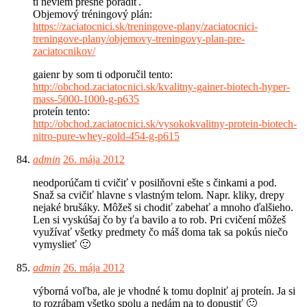
ti neviem presne poradiť.
Objemový tréningový plán:
https://zaciatocnici.sk/treningove-plany/zaciatocnici-
treningove-plany/objemovy-treningovy-plan-pre-
zaciatocnikov/
gaienr by som ti odporučil tento:
http://obchod.zaciatocnici.sk/kvalitny-gainer-biotech-hyper-
mass-5000-1000-g-p635
proteín tento:
http://obchod.zaciatocnici.sk/vysokokvalitny-protein-biotech-
nitro-pure-whey-gold-454-g-p615
admin
26. mája 2012
neodporúčam ti cvičiť v posilňovni ešte s činkami a pod.
Snaž sa cvičiť hlavne s vlastným telom. Napr. kliky, drepy
nejaké brušáky. Môžeš si chodiť zabehať a mnoho ďalšieho.
Len si vyskúšaj čo by ťa bavilo a to rob. Pri cvičení môžeš
využívať všetky predmety čo máš doma tak sa pokús niečo
vymyslieť 🙂
admin
26. mája 2012
výborná voľba, ale je vhodné k tomu doplniť aj proteín. Ja si
to rozrábam všetko spolu a nedám na to dopustiť 🙂