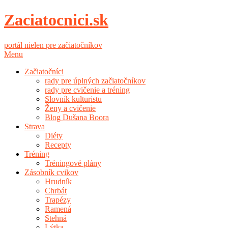
Zaciatocnici.sk
portál nielen pre začiatočníkov
Menu
Začiatočníci
rady pre úplných začiatočníkov
rady pre cvičenie a tréning
Slovník kulturistu
Ženy a cvičenie
Blog Dušana Boora
Strava
Diéty
Recepty
Tréning
Tréningové plány
Zásobník cvikov
Hrudník
Chrbát
Trapézy
Ramená
Stehná
Lýtka