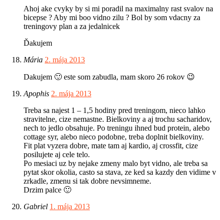
Ahoj ake cvyky by si mi poradil na maximalny rast svalov na
bicepse ? Aby mi boo vidno zilu ? Bol by som vdacny za
treningovy plan a za jedalnicek
Ďakujem
Mária
2. mája 2013
Dakujem 🙂 este som zabudla, mam skoro 26 rokov 😉
Apophis
2. mája 2013
Treba sa najest 1 – 1,5 hodiny pred treningom, nieco lahko
stravitelne, cize nemastne. Bielkoviny a aj trochu sacharidov,
nech to jedlo obsahuje. Po treningu ihned bud protein, alebo
cottage syr, alebo nieco podobne, treba doplnit bielkoviny.
Fit plat vyzera dobre, mate tam aj kardio, aj crossfit, cize
posilujete aj cele telo.
Po mesiaci uz by nejake zmeny malo byt vidno, ale treba sa
pytat skor okolia, casto sa stava, ze ked sa kazdy den vidime v
zrkadle, zmenu si tak dobre nevsimneme.
Drzim palce 🙂
Gabriel
1. mája 2013