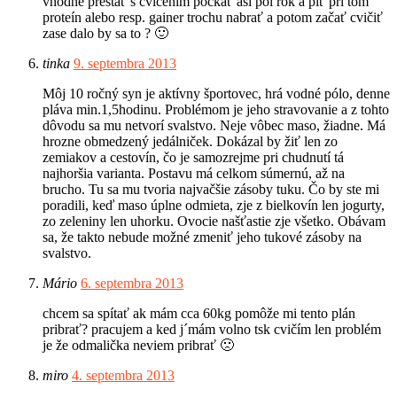
vhodné prestať s cvičením počkať asi pol rok a piť pri tom
proteín alebo resp. gainer trochu nabrať a potom začať cvičiť
zase dalo by sa to ? 🙂
tinka
9. septembra 2013
Môj 10 ročný syn je aktívny športovec, hrá vodné pólo, denne
pláva min.1,5hodinu. Problémom je jeho stravovanie a z tohto
dôvodu sa mu netvorí svalstvo. Neje vôbec maso, žiadne. Má
hrozne obmedzený jedálniček. Dokázal by žiť len zo
zemiakov a cestovín, čo je samozrejme pri chudnutí tá
najhoršia varianta. Postavu má celkom súmernú, až na
brucho. Tu sa mu tvoria najvačšie zásoby tuku. Čo by ste mi
poradili, keď maso úplne odmieta, zje z bielkovín len jogurty,
zo zeleniny len uhorku. Ovocie našťastie zje všetko. Obávam
sa, že takto nebude možné zmeniť jeho tukové zásoby na
svalstvo.
Mário
6. septembra 2013
chcem sa spítať ak mám cca 60kg pomôže mi tento plán
pribrať? pracujem a ked j´mám volno tsk cvičím len problém
je že odmalička neviem pribrať 🙁
miro
4. septembra 2013