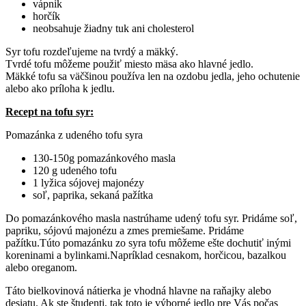
vápnik
horčík
neobsahuje žiadny tuk ani cholesterol
Syr tofu rozdeľujeme na tvrdý a mäkký.
Tvrdé tofu môžeme použiť miesto mäsa ako hlavné jedlo.
Mäkké tofu sa väčšinou používa len na ozdobu jedla, jeho ochutenie
alebo ako príloha k jedlu.
Recept na tofu syr:
Pomazánka z udeného tofu syra
130-150g pomazánkového masla
120 g udeného tofu
1 lyžica sójovej majonézy
soľ, paprika, sekaná pažítka
Do pomazánkového masla nastrúhame udený tofu syr. Pridáme soľ,
papriku, sójovú majonézu a zmes premiešame. Pridáme
pažítku.Túto pomazánku zo syra tofu môžeme ešte dochutiť inými
koreninami a bylinkami.Napríklad cesnakom, horčicou, bazalkou
alebo oreganom.
Táto bielkovinová nátierka je vhodná hlavne na raňajky alebo
desiatu. Ak ste študenti, tak toto je výborné jedlo pre Vás počas