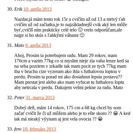
Erik
10. apríla 2013
Nazdar,já mám tento rok 15r a cvičím už od 13 a mrtvý ťah
cvičím už od začiatku,je to najzákladnejší cvik aký len môže
byť,cvičíš ním prakticky celé telo 🙂 vrelo odporúčam,ale
najpr si ho skús s ľahkými váhami 🙂
Mato
9. apríla 2013
Ahoj, Prosim ta potrebujem radu. Mam 29 rokov, mam
176cm a vazim 77kg co si myslim nieje zla vaha lenze ked sa
na seba pozriem v zrkadle tak mam pocit ze tych 77kg mam
iba v bruchu cize vyzeram ako ihla s futbalovou loptou v
predu. Prosim ta porad mi ako dosiahnut lepsiu postavu??
Mam prestat jest alebo ako mam vyfucat tu futbalovu loptu
aby netrcala v predu. Dakujem velmi pekne za radu. Mato
Peter
31. marca 2013
Dobrý deň, mám 14 rokov, 175 cm a 68 kg chcel by som
začať cvičit že či už môžem alebo je to ešte skoro ?? 😀 A ked
tak má nieaký výynam aj jest vela ovocia ?? 😀
fero
18. februára 2013