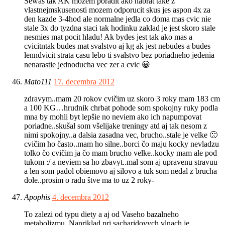
Sewas tak AK mozem poradit ako nabrat take z
vlastnejmskusenosti mozem odporucit skus jes aspon 4x za
den kazde 3-4hod ale normalne jedla co doma mas cvic nie
stale 3x do tyzdna staci tak hodinku zaklad je jest skoro stale
nesmies mat pocit hladu! Ak bydes jest tak ako mas a
cvicitntak budes mat svalstvo aj kg ak jest nebudes a budes
lenndvicit strata casu lebo ti svalstvo bez poriadneho jedenia
nenarastie jednoducha vec zer a cvic 😀
Mato111
17. decembra 2012
zdravym..mam 20 rokov cvičim uz skoro 3 roky mam 183 cm
a 100 KG…hrudnik chrbat pohode som spokojny ruky podla
mna by mohli byt lepšie no neviem ako ich napumpovat
poriadne..skušal som všelijake treningy atd aj tak nesom z
nimi spokojny..a dalsia zasadna vec, brucho..stale je velke 🙁
cvičim ho často..mam ho silne..borci čo maju kocky nevladzu
tolko čo cvičim ja čo mam brucho velke..kocky mam ale pod
tukom :/ a neviem sa ho zbavyt..mal som aj upravenu stravuu
a len som padol obiemovo aj silovo a tuk som nedal z brucha
dole..prosim o radu štve ma to uz 2 roky-
Apophis
4. decembra 2012
To zalezi od typu diety a aj od Vaseho bazalneho
metabolizmu. Napriklad pri sacharidovych vlnach je