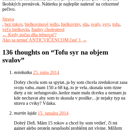
školských prestávok. Nátierku je najlepšie natierať na celozrnné
pečivo.
Strava
,
bez tukov
,
bielkovinové jedlo
,
bielkoviny
,
sila
,
svaly
,
syry
,
tofu
,
veľa bielkovín
,
žiadny cholesterol
Post
←
Kedy počas dňa trénovať?
Ako sa nestať ANTICVIČENCOM časť 1
→
navigation
136 thoughts on “
Tofu syr na objem
svalov
”
minikatka
25. mája 2014
Dobry chcela som sa spytat..ja by som chcela zredukovat zasa
svoju vahu..mam 150 a 68 kg..to je vela..skusala som rizne
diety a nic nefungovalo..kedze mam malu dcerku a nemam ju
kde nechavat aby som to skusula v posilke…je nejaky typ na
stravu a cviky? Vdaka.
martin lajda
15. januára 2014
Dobrý Deň. Mám 15 rokov a chcel by som vedieť, či mi
gainer alebo proteín nespôsobí problémi pri vívine. Môžem