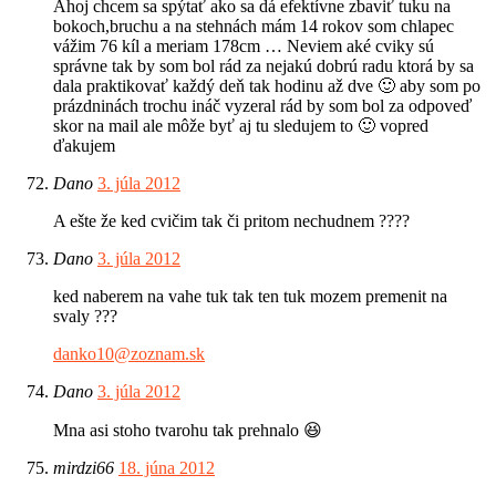
Ahoj chcem sa spýtať ako sa dá efektívne zbaviť tuku na
bokoch,bruchu a na stehnách mám 14 rokov som chlapec
vážim 76 kíl a meriam 178cm … Neviem aké cviky sú
správne tak by som bol rád za nejakú dobrú radu ktorá by sa
dala praktikovať každý deň tak hodinu až dve 🙂 aby som po
prázdninách trochu ináč vyzeral rád by som bol za odpoveď
skor na mail ale môže byť aj tu sledujem to 🙂 vopred
ďakujem
Dano
3. júla 2012
A ešte že ked cvičim tak či pritom nechudnem ????
Dano
3. júla 2012
ked naberem na vahe tuk tak ten tuk mozem premenit na
svaly ???
danko10@zoznam.sk
Dano
3. júla 2012
Mna asi stoho tvarohu tak prehnalo 😆
mirdzi66
18. júna 2012