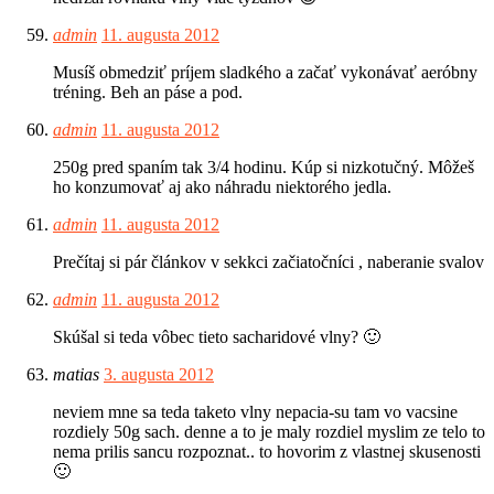
admin
11. augusta 2012
Musíš obmedziť príjem sladkého a začať vykonávať aeróbny
tréning. Beh an páse a pod.
admin
11. augusta 2012
250g pred spaním tak 3/4 hodinu. Kúp si nizkotučný. Môžeš
ho konzumovať aj ako náhradu niektorého jedla.
admin
11. augusta 2012
Prečítaj si pár článkov v sekkci začiatočníci , naberanie svalov
admin
11. augusta 2012
Skúšal si teda vôbec tieto sacharidové vlny? 🙂
matias
3. augusta 2012
neviem mne sa teda taketo vlny nepacia-su tam vo vacsine
rozdiely 50g sach. denne a to je maly rozdiel myslim ze telo to
nema prilis sancu rozpoznat.. to hovorim z vlastnej skusenosti
🙂