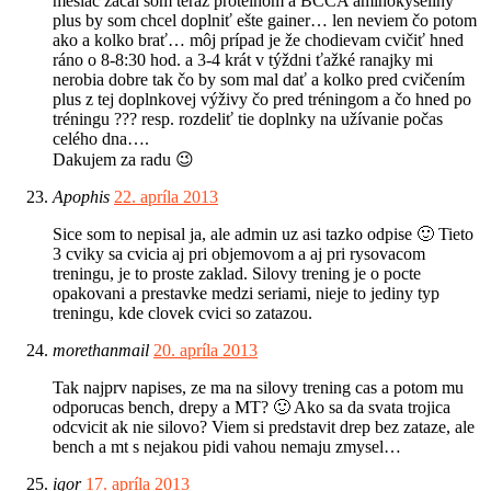
mesiac začal som teraz proteinom a BCCA aminokyseliny
plus by som chcel doplniť ešte gainer… len neviem čo potom
ako a kolko brať… môj prípad je že chodievam cvičiť hned
ráno o 8-8:30 hod. a 3-4 krát v týždni ťažké ranajky mi
nerobia dobre tak čo by som mal dať a kolko pred cvičením
plus z tej doplnkovej výživy čo pred tréningom a čo hned po
tréningu ??? resp. rozdeliť tie doplnky na užívanie počas
celého dna….
Dakujem za radu 😉
Apophis
22. apríla 2013
Sice som to nepisal ja, ale admin uz asi tazko odpise 🙂 Tieto
3 cviky sa cvicia aj pri objemovom a aj pri rysovacom
treningu, je to proste zaklad. Silovy trening je o pocte
opakovani a prestavke medzi seriami, nieje to jediny typ
treningu, kde clovek cvici so zatazou.
morethanmail
20. apríla 2013
Tak najprv napises, ze ma na silovy trening cas a potom mu
odporucas bench, drepy a MT? 🙂 Ako sa da svata trojica
odcvicit ak nie silovo? Viem si predstavit drep bez zataze, ale
bench a mt s nejakou pidi vahou nemaju zmysel…
igor
17. apríla 2013