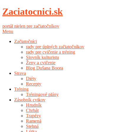
Zaciatocnici.sk
portál nielen pre začiatočníkov
Menu
Začiatočníci
rady pre úplných začiatočníkov
rady pre cvičenie a tréning
Slovník kulturistu
Ženy a cvičenie
Blog Dušana Boora
Strava
Diéty
Recepty
Tréning
Tréningové plány
Zásobník cvikov
Hrudník
Chrbát
Trapézy
Ramená
Stehná
Lýtka