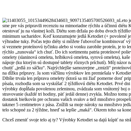
Leto j
sme pre vás pripravili recenziu na mimoriadne rýchlu a účinnú diétu K
otestovať ju na vlastnej koži. Diétu som držala po dobu dvoch týžd
minimum sacharidov. Keď konzumujete jedlá Ketodiet (+ povolené jedlá
výhradne tuky. Počas tejto diéty si môžete ľubovoľne kombinovať výro
si vezmete proteínovú tyčinku alebo si vonku zarobíte proteín, je to 
rýchlo „zunovala“ ich chuť. Do ich sortimentu patria proteínové pol
omelety (slaninová omeleta, hríbiková omeleta, syrová omeleta), kaše 
nápoje (ku ktorým sú dostupné tablety rôznych príchutí). Môj názor
chutiť „jedlá zo sáčku“. Najrýchlejšie samozrejme „zmizli“ proteíno
na dĺžku prípravy. Ja som väčšinu výrobkov len premiešala v Ketodiet 
Dlhšie trvala len príprava omelety (ktorá sa mi žiaľ pomerne dosť 
písala, rozhodla som sa vyskúšať 2 týždňovú diétu Ketodiet. Prvé dni
výrobky dopĺňala povolenou zeleninou, zvádzala som vnútorný boj o t
stravovanie (každé tri hodiny, päť jedál denne) zvykla. Možno tomu
dostatok bielkovín pre ochranu vašich svalov a tiež množstvo prospeš
takmer 5 centimetrov z pása. Znížili sa moje nároky na množstvo jedla
telo schopné za 2 týždne, hneď sa lepšie „maká“. Okrem toho sa kone
Chceš zmeniť svoje telo aj ty? Výrobky Ketodiet sa dajú kúpiť na st