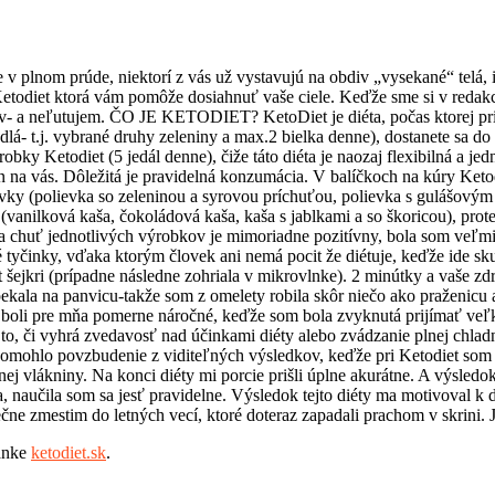
e v plnom prúde, niektorí z vás už vystavujú na obdiv „vysekané“ telá,
etodiet ktorá vám pomôže dosiahnuť vaše ciele. Keďže sme si v redakcii 
ňov- a neľutujem. ČO JE KETODIET? KetoDiet je diéta, počas ktorej pr
- t.j. vybrané druhy zeleniny a max.2 bielka denne), dostanete sa do 
bky Ketodiet (5 jedál denne), čiže táto diéta je naozaj flexibilná a 
len na vás. Dôležitá je pravidelná konzumácia. V balíčkoch na kúry Keto
ievky (polievka so zeleninou a syrovou príchuťou, polievka s gulášový
(vanilková kaša, čokoládová kaša, kaša s jablkami a so škoricou), prot
 na chuť jednotlivých výrobkov je mimoriadne pozitívny, bola som veľ
vé tyčinky, vďaka ktorým človek ani nemá pocit že diétuje, keďže ide
šejkri (prípadne následne zohriala v mikrovlnke). 2 minútky a vaše zdr
pripekala na panvicu-takže som z omelety robila skôr niečo ako praž
 boli pre mňa pomerne náročné, keďže som bola zvyknutá prijímať veľké
o, či vyhrá zvedavosť nad účinkami diéty alebo zvádzanie plnej chladni
 pomohlo povzbudenie z viditeľných výsledkov, keďže pri Ketodiet som
nej vlákniny. Na konci diéty mi porcie prišli úplne akurátne. A výsled
, naučila som sa jesť pravidelne. Výsledok tejto diéty ma motivoval k ď
čne zmestim do letných vecí, ktoré doteraz zapadali prachom v skrini.
ránke
ketodiet.sk
.