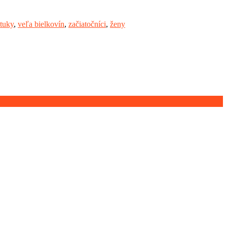
tuky
,
veľa bielkovín
,
začiatočníci
,
ženy