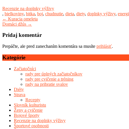
Recenzie na doplnky výživy
,
bielkoviny
,
bitka
,
boj
,
chudnutie
,
dieta
,
diety
,
doplnky výživy
,
energ
Post
←
Kuracia omeleta
Domáci džús
→
navigation
Pridaj komentár
Prepáčte, ale pred zanechaním komentára sa musíte
prihlásiť
.
Kategórie
Začiatočníci
rady pre úplných začiatočníkov
rady pre cvičenie a tréning
rady na pribratie svalov
Diéty
Strava
Recepty
Slovník kulturistu
Ženy a cvičenie
Bojové športy
Recenzie na doplnky výživy
Športové osobnosti