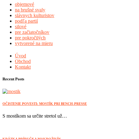
objemové
na brušné svaly
slávnych kulturistov
podľa partií
silové
pre začiatočníkov
pre pokročilých
vytvorené na mieru
Úvod
Obchod
Kontakt
Recent Posts
OČISTENIE POVESTI: MOSTÍK PRI BENCH-PRESSE
S mostíkom sa určite stretol už…