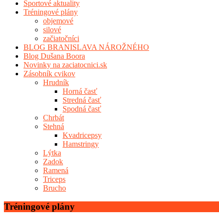
Športové aktuality
Tréningové plány
objemové
silové
začiatočníci
BLOG BRANISLAVA NÁROŽNÉHO
Blog Dušana Boora
Novinky na zaciatocnici.sk
Zásobník cvikov
Hrudník
Horná časť
Stredná časť
Spodná časť
Chrbát
Stehná
Kvadricepsy
Hamstringy
Lýtka
Zadok
Ramená
Triceps
Brucho
Tréningové plány