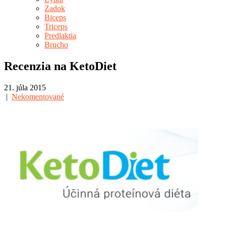
Zadok
Biceps
Triceps
Predlaktia
Brucho
Recenzia na KetoDiet
21. júla 2015
|
Nekomentované