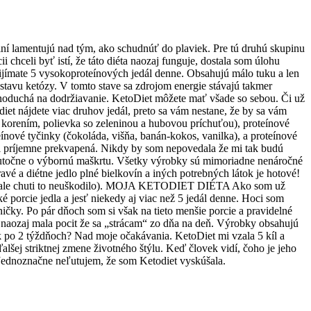
 iní lamentujú nad tým, ako schudnúť do plaviek. Pre tú druhú skupinu
chceli byť istí, že táto diéta naozaj funguje, dostala som úlohu
ijímate 5 vysokoproteínových jedál denne. Obsahujú málo tuku a len
stavu ketózy. V tomto stave sa zdrojom energie stávajú takmer
jednoduchá na dodržiavanie. KetoDiet môžete mať všade so sebou. Či už
diet nájdete viac druhov jedál, preto sa vám nestane, že by sa vám
m korením, polievka so zeleninou a hubovou príchuťou), proteínové
eínové tyčinky (čokoláda, višňa, banán-kokos, vanilka), a proteínové
mi príjemne prekvapená. Nikdy by som nepovedala že mi tak budú
 skutočne o výbornú maškrtu. Všetky výrobky sú mimoriadne nenáročné
avé a diétne jedlo plné bielkovín a iných potrebných látok je hotové!
enicu ale chuti to neuškodilo). MOJA KETODIET DIÉTA Ako som už
 porcie jedla a jesť niekedy aj viac než 5 jedál denne. Hoci som
čky. Po pár dňoch som si však na tieto menšie porcie a pravidelné
 naozaj mala pocit že sa „strácam“ zo dňa na deň. Výrobky obsahujú
ok po 2 týždňoch? Nad moje očakávania. KetoDiet mi vzala 5 kíl a
alšej striktnej zmene životného štýlu. Keď človek vidí, čoho je jeho
 Jednoznačne neľutujem, že som Ketodiet vyskúšala.