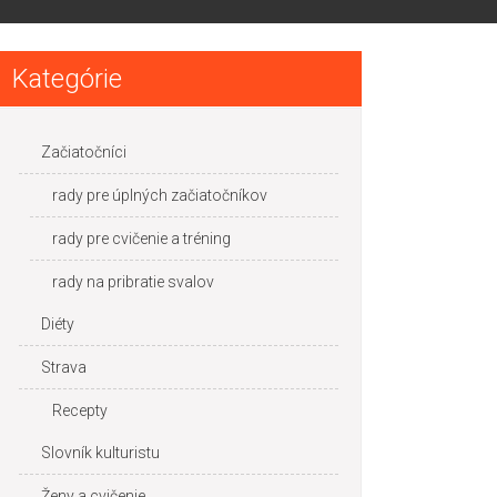
Kategórie
Začiatočníci
rady pre úplných začiatočníkov
rady pre cvičenie a tréning
rady na pribratie svalov
Diéty
Strava
Recepty
Slovník kulturistu
Ženy a cvičenie