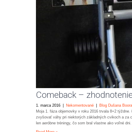
Comeback – zhodnotenie 
1. marca 2016
|
Nekomentované
|
Blog Dušana Boor
Moja 1. fáza objemovky v roku 2016 trvala 8+2 týždne.
zvyšovať váhy pri niektorých základných cvikoch a za c
len aeróbne tréningy, čo som bral vlastne ako voľné dni
Read More »