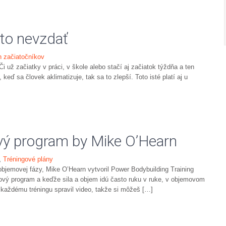
 to nevzdať
h začiatočníkov
i už začiatky v práci, v škole alebo stačí aj začiatok týždňa a ten
keď sa človek aklimatizuje, tak sa to zlepší. Toto isté platí aj u
vý program by Mike O’Hearn
,
Tréningové plány
 objemovej fázy, Mike O’Hearn vytvoril Power Bodybuilding Training
mový program a keďže sila a objem idú často ruku v ruke, v objemovom
Ku každému tréningu spravil video, takže si môžeš […]