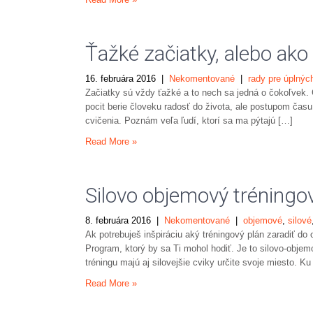
Ťažké začiatky, alebo ako
16. februára 2016
|
Nekomentované
|
rady pre úplnýc
Začiatky sú vždy ťažké a to nech sa jedná o čokoľvek. Č
pocit berie človeku radosť do života, ale postupom času, 
cvičenia. Poznám veľa ľudí, ktorí sa ma pýtajú […]
Read More »
Silovo objemový tréningo
8. februára 2016
|
Nekomentované
|
objemové
,
silové
Ak potrebuješ inšpiráciu aký tréningový plán zaradiť do
Program, ktorý by sa Ti mohol hodiť. Je to silovo-obje
tréningu majú aj silovejšie cviky určite svoje miesto. 
Read More »