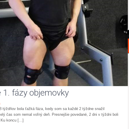
1. fázy objemovky
a
 8 týždňov bola ťažká fáza, kedy som sa každé 2 týždne snažil
elý čas som nemal voľný deň. Presnejšie povedané, 2 dni v týždni boli
. Ku koncu […]