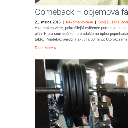
Comeback – objemová fáz
21. marca 2016
|
Nekomentované
|
Blog Dušana Boo
Ako možno viete, pokročilejší cvičenec potrebuje telo v
plán. Preto som voči tomu predošlému úplne poprehadzova
takto: Pondelok: aeróbna aktivita 30 minút Útorok: ramen
Read More »