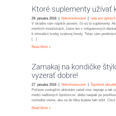
Ktoré suplementy užívať k
29. januára 2016
|
Nekomentované
|
rady pre úplných
V skratke vám najskôr poviem, čo sú to suplementy. Ak
menších množstvách, často len v miligramových dávkac
k stimulácii tvorby svalovej hmoty. Teraz vám predstav
[…]
Read More »
Zamakaj na kondičke štýl
vyzerať dobre!
27. januára 2016
|
Nekomentované
|
Športové aktuali
Počasie vonkajším aktivitám zatiaľ moc nepraje a tak väč
medzi nadšených športovcov, alebo naopak po posilňovn
rozhodne vieme, ako sa do fitka budete fakt tešiť. Chc
Read More »