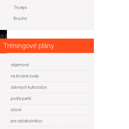
Triceps
Brucho
Tréningové plány
objemové
na brušné svaly
slávnych kulturistov
podľa partií
silové
pre začiatočníkov