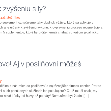
 zvýšeniu sily?
 začiatočníkov
o suplement označujeme taký doplnok výživy, ktorý sa aplikuje v
h a je určený k zvýšeniu výkonu, k ovplyvneniu procesu regenerácie a
ím 5 suplementov, ktoré by určite nemali chýbať vo vašom jedálničku,
ovo! Aj v posilňovni môžeš
ty
šina z nás mieri do posilňovní a najrôznejších fitness centier. Patríte
i a ich ponúkaných službách len pokukujete? Či už tak či onak, my
e to nové kúsky od hlavy až po päty! Nemusíme byť žiadni […]