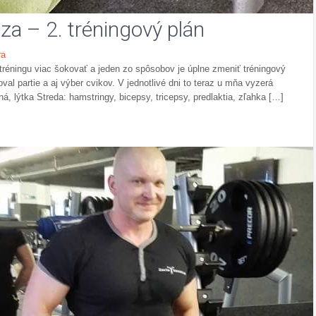
a – 2. tréningový plán
ra
 tréningu viac šokovať a jeden zo spôsobov je úplne zmeniť tréningový
l partie a aj výber cvikov. V jednotlivé dni to teraz u mňa vyzerá
á, lýtka Streda: hamstringy, bicepsy, tricepsy, predlaktia, zľahka […]