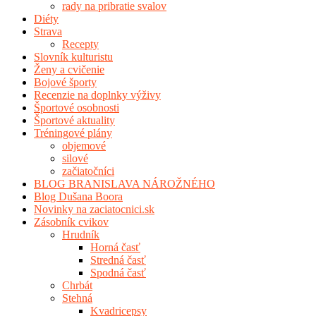
rady na pribratie svalov
Diéty
Strava
Recepty
Slovník kulturistu
Ženy a cvičenie
Bojové športy
Recenzie na doplnky výživy
Športové osobnosti
Športové aktuality
Tréningové plány
objemové
silové
začiatočníci
BLOG BRANISLAVA NÁROŽNÉHO
Blog Dušana Boora
Novinky na zaciatocnici.sk
Zásobník cvikov
Hrudník
Horná časť
Stredná časť
Spodná časť
Chrbát
Stehná
Kvadricepsy