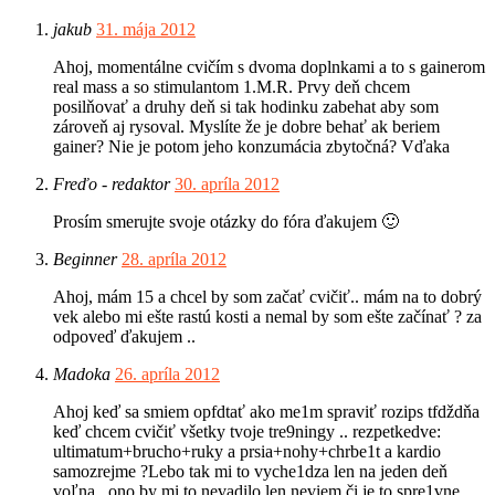
jakub
31. mája 2012
Ahoj, momentálne cvičím s dvoma doplnkami a to s gainerom
real mass a so stimulantom 1.M.R. Prvy deň chcem
posilňovať a druhy deň si tak hodinku zabehat aby som
zároveň aj rysoval. Myslíte že je dobre behať ak beriem
gainer? Nie je potom jeho konzumácia zbytočná? Vďaka
Freďo - redaktor
30. apríla 2012
Prosím smerujte svoje otázky do fóra ďakujem 🙂
Beginner
28. apríla 2012
Ahoj, mám 15 a chcel by som začať cvičiť.. mám na to dobrý
vek alebo mi ešte rastú kosti a nemal by som ešte začínať ? za
odpoveď ďakujem ..
Madoka
26. apríla 2012
Ahoj keď sa smiem opfdtať ako me1m spraviť rozips tfdždňa
keď chcem cvičiť všetky tvoje tre9ningy .. rezpetkedve:
ultimatum+brucho+ruky a prsia+nohy+chrbe1t a kardio
samozrejme ?Lebo tak mi to vyche1dza len na jeden deň
voľna . ono by mi to nevadilo len neviem či je to spre1vne