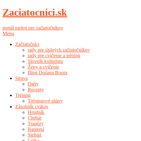
Zaciatocnici.sk
portál nielen pre začiatočníkov
Menu
Začiatočníci
rady pre úplných začiatočníkov
rady pre cvičenie a tréning
Slovník kulturistu
Ženy a cvičenie
Blog Dušana Boora
Strava
Diéty
Recepty
Tréning
Tréningové plány
Zásobník cvikov
Hrudník
Chrbát
Trapézy
Ramená
Stehná
Lýtka