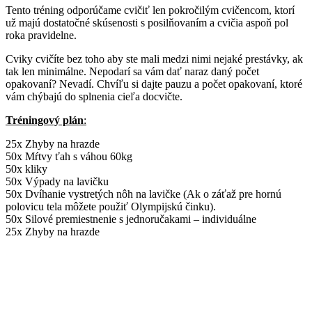
Tento tréning odporúčame cvičiť len pokročilým cvičencom, ktorí
už majú dostatočné skúsenosti s posilňovaním a cvičia aspoň pol
roka pravidelne.
Cviky cvičíte bez toho aby ste mali medzi nimi nejaké prestávky, ak
tak len minimálne. Nepodarí sa vám dať naraz daný počet
opakovaní? Nevadí. Chvíľu si dajte pauzu a počet opakovaní, ktoré
vám chýbajú do splnenia cieľa docvičte.
Tréningový plán
:
25x Zhyby na hrazde
50x Mŕtvy ťah s váhou 60kg
50x kliky
50x Výpady na lavičku
50x Dvíhanie vystretých nôh na lavičke (Ak o záťaž pre hornú
polovicu tela môžete použiť Olympijskú činku).
50x Silové premiestnenie s jednoručakami – individuálne
25x Zhyby na hrazde