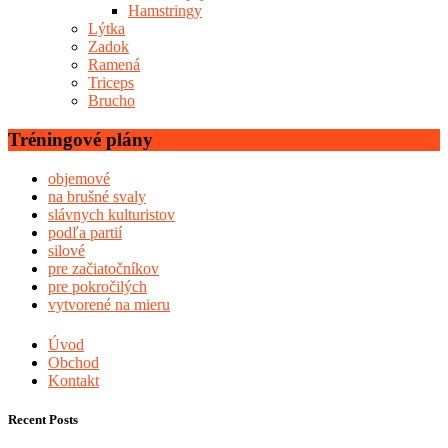
Hamstringy
Lýtka
Zadok
Ramená
Triceps
Brucho
Tréningové plány
objemové
na brušné svaly
slávnych kulturistov
podľa partií
silové
pre začiatočníkov
pre pokročilých
vytvorené na mieru
Úvod
Obchod
Kontakt
Recent Posts