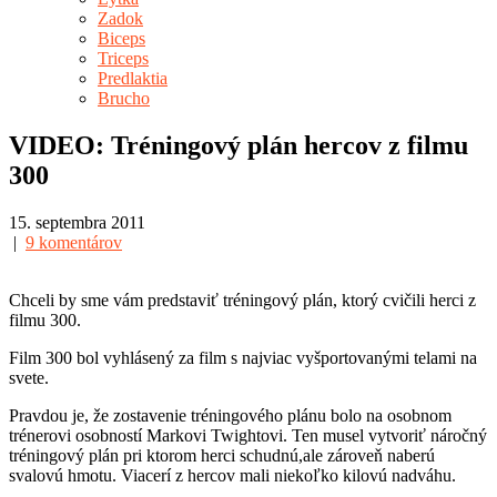
Zadok
Biceps
Triceps
Predlaktia
Brucho
VIDEO: Tréningový plán hercov z filmu
300
15. septembra 2011
|
9 komentárov
Chceli by sme vám predstaviť tréningový plán, ktorý cvičili herci z
filmu 300.
Film 300 bol vyhlásený za film s najviac vyšportovanými telami na
svete.
Pravdou je, že zostavenie tréningového plánu bolo na osobnom
trénerovi osobností Markovi Twightovi. Ten musel vytvoriť náročný
tréningový plán pri ktorom herci schudnú,ale zároveň naberú
svalovú hmotu. Viacerí z hercov mali niekoľko kilovú nadváhu.