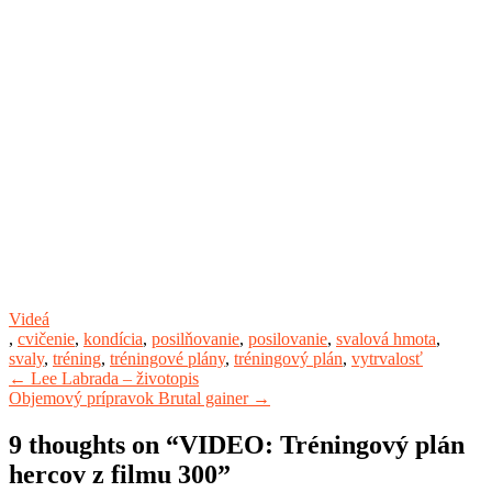
Videá
,
cvičenie
,
kondícia
,
posilňovanie
,
posilovanie
,
svalová hmota
,
svaly
,
tréning
,
tréningové plány
,
tréningový plán
,
vytrvalosť
Post
←
Lee Labrada – životopis
Objemový prípravok Brutal gainer
→
navigation
9 thoughts on “
VIDEO: Tréningový plán
hercov z filmu 300
”