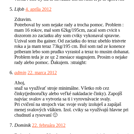
Lifob
4. apríla 2012
Zdravim.
Potreboval by som nejake rady a trocha pomoc. Problem :
mam 16 rokov, mal som 62kg/195cm, zacal som cvicit s
dozorom zo zaciatku aby som cviky vykonaval spravne.
Uzival som iba gainer. Od zaciatku do teraz ubehlo tristvrte
roka a ja mam teraz 73kg/195 cm. Bol som rad ze konence
priberam lebo som prudko vyrastol a teraz to musim dohanat.
Problem teda je ze uz 2 mesiace stagnujem. Prosim o nejake
rady alebo pomoc. Ďakujem. :straight:
admin
22. marca 2012
Ahoj,
snaž sa využívať stroje minimálne. Všetko rob cez
činky(jednoručky alebo veľké nakladacie činky). Zapojíš
najviac svalov a vytvoria sa ti i vyrovnávacie svaly.
Pri cvičení na strojoch viac svoje svaly izoluješ a zapájaš
menej svalových vlákien. Izol. cviky sa využívajú hlavne pri
chudnutí a rysovaní 🙂
Dominik
22. februára 2012