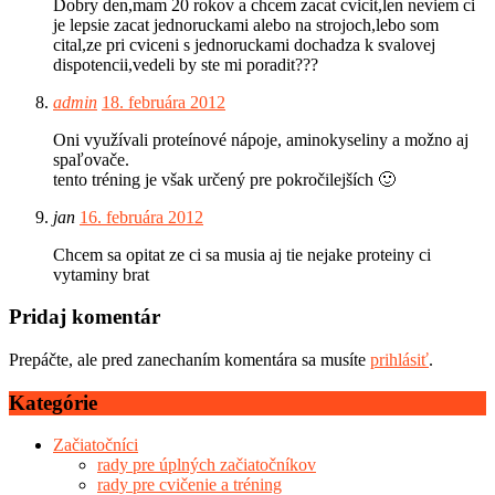
Dobry den,mam 20 rokov a chcem zacat cvicit,len neviem ci
je lepsie zacat jednoruckami alebo na strojoch,lebo som
cital,ze pri cviceni s jednoruckami dochadza k svalovej
dispotencii,vedeli by ste mi poradit???
admin
18. februára 2012
Oni využívali proteínové nápoje, aminokyseliny a možno aj
spaľovače.
tento tréning je však určený pre pokročilejších 🙂
jan
16. februára 2012
Chcem sa opitat ze ci sa musia aj tie nejake proteiny ci
vytaminy brat
Pridaj komentár
Prepáčte, ale pred zanechaním komentára sa musíte
prihlásiť
.
Kategórie
Začiatočníci
rady pre úplných začiatočníkov
rady pre cvičenie a tréning