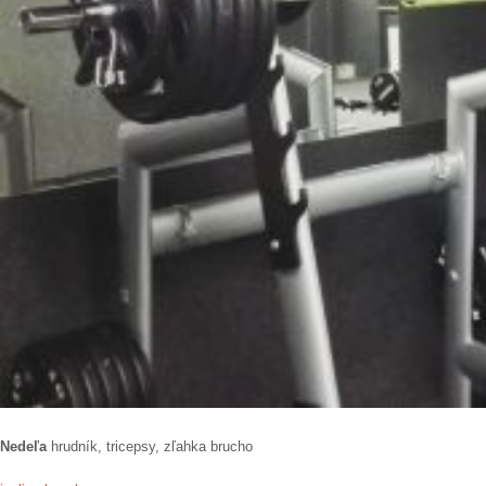
Nedeľa
hrudník, tricepsy, zľahka brucho