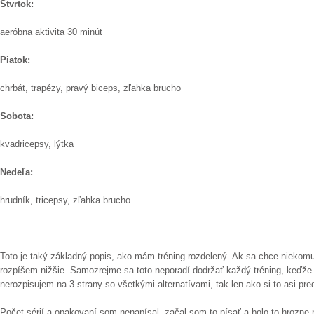
Štvrtok:
aeróbna aktivita 30 minút
Piatok:
chrbát, trapézy, pravý biceps, zľahka brucho
Sobota:
kvadricepsy, lýtka
Nedeľa:
hrudník, tricepsy, zľahka brucho
Toto je taký základný popis, ako mám tréning rozdelený. Ak sa chce niekomu
rozpíšem nižšie. Samozrejme sa toto neporadí dodržať každý tréning, keďže 
nerozpisujem na 3 strany so všetkými alternatívami, tak len ako si to asi pr
Počet sérií a opakovaní som nenapísal, začal som to písať a bolo to hrozne