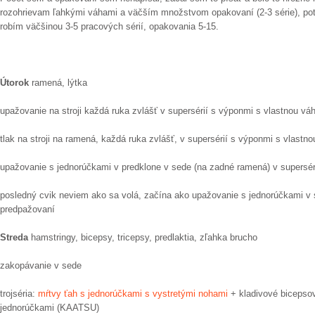
rozohrievam ľahkými váhami a väčším množstvom opakovaní (2-3 série), pot
robím väčšinou 3-5 pracových sérií, opakovania 5-15.
Útorok
ramená, lýtka
upažovanie na stroji každá ruka zvlášť v supersérií s výponmi s vlastnou vá
tlak na stroji na ramená, každá ruka zvlášť, v supersérií s výponmi s vlastn
upažovanie s jednorúčkami v predklone v sede (na zadné ramená) v supersér
posledný cvik neviem ako sa volá, začína ako upažovanie s jednorúčkami v 
predpažovaní
Streda
hamstringy, bicepsy, tricepsy, predlaktia, zľahka brucho
zakopávanie v sede
trojséria:
mŕtvy ťah s jednorúčkami s vystretými nohami
+ kladivové bicepso
jednorúčkami (KAATSU)