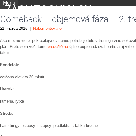
Menu
ZACIATOCNICI.SK
Comeback – objemová fáza – 2. tr
portál nielen pre začiatočníkov
21. marca 2016
|
Nekomentované
Ako možno viete, pokročilejší cvičenec potrebuje telo v tréningu viac šokov
plán. Preto som voči tomu
predošlému
úplne poprehadzoval partie a aj výber 
takto:
Pondelok:
aeróbna aktivita 30 minút
Útorok:
ramená, lýtka
Streda:
hamstringy, bicepsy, tricepsy, predlaktia, zľahka brucho