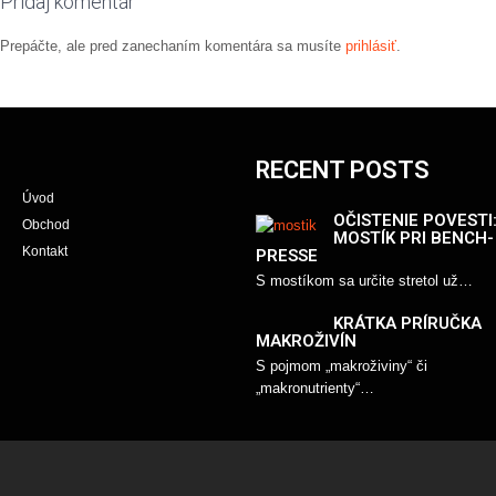
Pridaj komentár
Prepáčte, ale pred zanechaním komentára sa musíte
prihlásiť
.
RECENT POSTS
Úvod
OČISTENIE POVESTI
Obchod
MOSTÍK PRI BENCH-
Kontakt
PRESSE
S mostíkom sa určite stretol už…
KRÁTKA PRÍRUČKA
MAKROŽIVÍN
S pojmom „makroživiny“ či
„makronutrienty“…