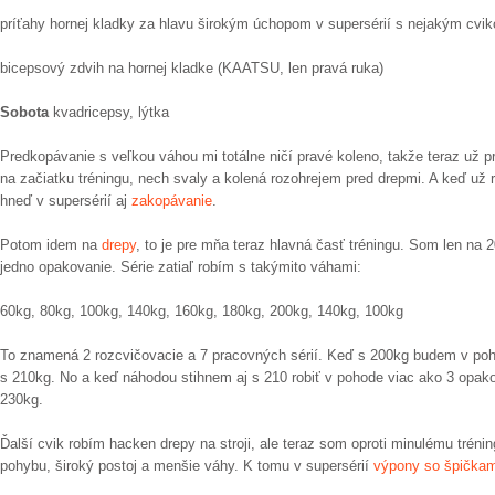
príťahy hornej kladky za hlavu širokým úchopom v supersérií s nejakým cvi
bicepsový zdvih na hornej kladke (KAATSU, len pravá ruka)
Sobota
kvadricepsy, lýtka
Predkopávanie s veľkou váhou mi totálne ničí pravé koleno, takže teraz už
na začiatku tréningu, nech svaly a kolená rozohrejem pred drepmi. A keď už r
hneď v supersérií aj
zakopávanie
.
Potom idem na
drepy
, to je pre mňa teraz hlavná časť tréningu. Som len na
jedno opakovanie. Série zatiaľ robím s takýmito váhami:
60kg, 80kg, 100kg, 140kg, 160kg, 180kg, 200kg, 140kg, 100kg
To znamená 2 rozcvičovacie a 7 pracovných sérií. Keď s 200kg budem v poho
s 210kg. No a keď náhodou stihnem aj s 210 robiť v pohode viac ako 3 opako
230kg.
Ďalší cvik robím hacken drepy na stroji, ale teraz som oproti minulému trénin
pohybu, široký postoj a menšie váhy. K tomu v supersérií
výpony so špičkam