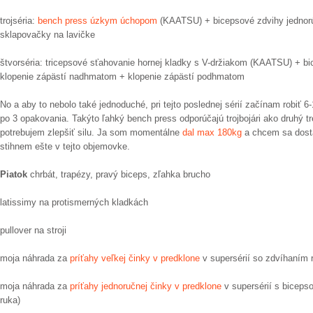
trojséria:
bench press úzkym úchopom
(KAATSU) + bicepsové zdvihy jednor
sklapovačky na lavičke
štvorséria: tricepsové sťahovanie hornej kladky s V-držiakom (KAATSU) +
klopenie zápästí nadhmatom + klopenie zápästí podhmatom
No a aby to nebolo také jednoduché, pri tejto poslednej sérií začínam robiť 
po 3 opakovania. Takýto ľahký bench press odporúčajú trojbojári ako druhý 
potrebujem zlepšiť silu. Ja som momentálne
dal max 180kg
a chcem sa dosta
stihnem ešte v tejto objemovke.
Piatok
chrbát, trapézy, pravý biceps, zľahka brucho
latissimy na protismerných kladkách
pullover na stroji
moja náhrada za
príťahy veľkej činky v predklone
v supersérií so zdvíhaním
moja náhrada za
príťahy jednoručnej činky v predklone
v supersérií s bicep
ruka)