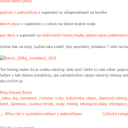
incline bench press
pullover s jednorúčkou
v supersérií so sklapovačkami na lavičke
bench press
v supersérií s cvikom na šikmé brušné svaly
pec deck
v supersérií so
sťahovaním hornej kladky jednou rukou podhmatom
incline tlak na stroji, každá ruka zvlášť, bez prestávky striedavo 7 sérií na k
Ten tréning nielen že je vcelku náročný, bolo dosť ťažké to celé vôbec popís
ľuďom s fakt dobrou kondičkou, pre začiatočníkov takýto náročný tréning ne
ako cvičím ja.
Blog Dušana Boora
,
bitka
,
boj
,
comeback
,
cvičenie
,
cviky
,
kulturistika
,
objem
,
objemový tréning
šport
,
športovec
,
svalová hmota
,
svaly
,
tréning
,
tréningové plány
,
tréningový 
Post
←
Mŕtvy ťah s vystretými nohami s jednorúčkami
Cyklická ketog
navigation