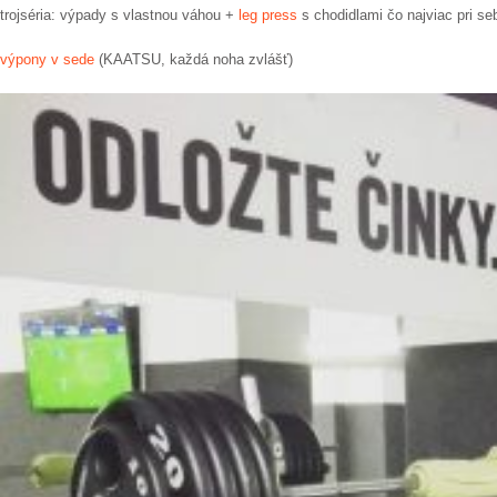
trojséria: výpady s vlastnou váhou +
leg press
s chodidlami čo najviac pri s
výpony v sede
(KAATSU, každá noha zvlášť)