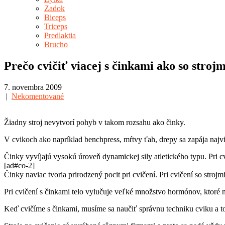
Zadok
Biceps
Triceps
Predlaktia
Brucho
Prečo cvičiť viacej s činkami ako so stroj
7. novembra 2009
|
Nekomentované
Žiadny stroj nevytvorí pohyb v takom rozsahu ako činky.
V cvikoch ako napríklad benchpress, mŕtvy ťah, drepy sa zapája najvi
Činky vyvíjajú vysokú úroveň dynamickej sily atletického typu. Pri c
[ad#co-2]
Činky naviac tvoria prirodzený pocit pri cvičení. Pri cvičení so str
Pri cvičení s činkami telo vylučuje veľké množstvo hormónov, ktor
Keď cvičíme s činkami, musíme sa naučiť správnu techniku cviku a t