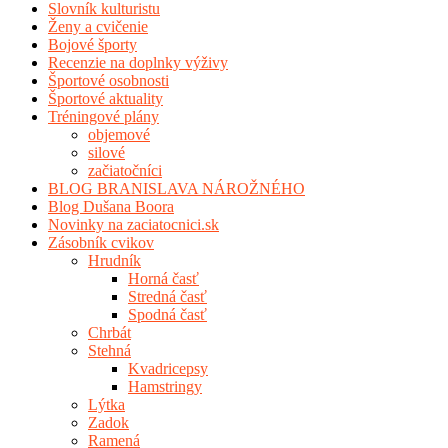
Slovník kulturistu
Ženy a cvičenie
Bojové športy
Recenzie na doplnky výživy
Športové osobnosti
Športové aktuality
Tréningové plány
objemové
silové
začiatočníci
BLOG BRANISLAVA NÁROŽNÉHO
Blog Dušana Boora
Novinky na zaciatocnici.sk
Zásobník cvikov
Hrudník
Horná časť
Stredná časť
Spodná časť
Chrbát
Stehná
Kvadricepsy
Hamstringy
Lýtka
Zadok
Ramená