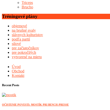
Triceps
Brucho
Tréningové plány
objemové
na brušné svaly
slávnych kulturistov
podľa partií
silové
pre začiatočníkov
pre pokročilých
vytvorené na mieru
Úvod
Obchod
Kontakt
Recent Posts
OČISTENIE POVESTI: MOSTÍK PRI BENCH-PRESSE