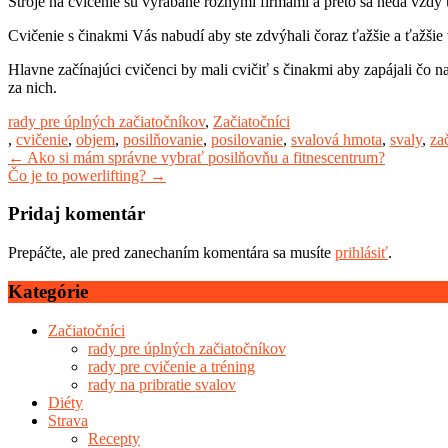
Stroje na cvičenie sú vyrábané rôznymi firmami a preto sa nedá vždy u
Cvičenie s činakmi Vás nabudí aby ste zdvýhali čoraz ťažšie a ťažšie
Hlavne začínajúci cvičenci by mali cvičiť s činakmi aby zapájali čo naj
za nich.
rady pre úplných začiatočníkov
,
Začiatočníci
,
cvičenie
,
objem
,
posilňovanie
,
posilovanie
,
svalová hmota
,
svaly
,
za
Post
←
Ako si mám správne vybrať posilňovňu a fitnescentrum?
Čo je to powerlifting?
→
navigation
Pridaj komentár
Prepáčte, ale pred zanechaním komentára sa musíte
prihlásiť
.
Kategórie
Začiatočníci
rady pre úplných začiatočníkov
rady pre cvičenie a tréning
rady na pribratie svalov
Diéty
Strava
Recepty