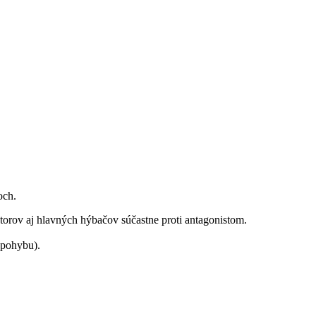
och.
átorov aj hlavných hýbačov súčastne proti antagonistom.
 pohybu).