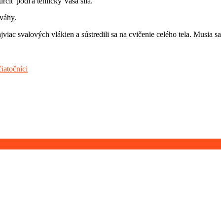
rčiť podľa tehličky Vaša sila.
 váhy.
viac svalových vlákien a sústredili sa na cvičenie celého tela. Musia sa 
čiatočníci