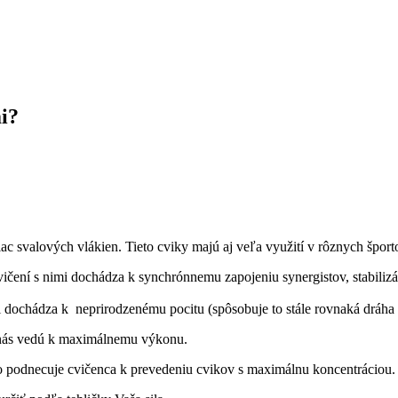
mi?
ac svalových vlákien. Tieto cviky majú aj veľa využití v rôznych
šport
vičení s nimi dochádza k synchrónnemu zapojeniu synergistov, stabiliz
ojmi dochádza k neprirodzenému pocitu (spôsobuje to stále rovnaká dráha
é nás vedú k maximálnemu výkonu.
o podnecuje cvičenca k prevedeniu cvikov s maximálnu koncentráciou.