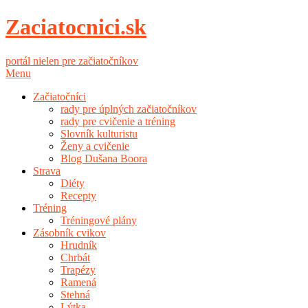
Zaciatocnici.sk
portál nielen pre začiatočníkov
Menu
Začiatočníci
rady pre úplných začiatočníkov
rady pre cvičenie a tréning
Slovník kulturistu
Ženy a cvičenie
Blog Dušana Boora
Strava
Diéty
Recepty
Tréning
Tréningové plány
Zásobník cvikov
Hrudník
Chrbát
Trapézy
Ramená
Stehná
Lýtka