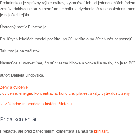
Podmienkou je správny výber cvikov, vykonávať ich od jednoduchších foriem
zostáv, dôklsadne sa zamerať na techniku a dýchanie. A v neposlednom rad
je najdôležitejšia.
Ústredný motív Pilatesa je:
Po 10tych lekciách rozdiel pocítite, po 20 uvidíte a po 30tich vás nepoznajú.
Tak toto je na začiatok.
Nabudúce si vysvetlíme, čo sú vlastne hlboké a vonkajšie svaly, čo je to 
autor: Daniela Lindovská.
Ženy a cvičenie
,
cvičenie
,
energia
,
koncentrácia
,
kondícia
,
pilates
,
svaly
,
vytrvalosť
,
ženy
Post
←
Základné informácie o histórii Pilatesu
navigation
Pridaj komentár
Prepáčte, ale pred zanechaním komentára sa musíte
prihlásiť
.