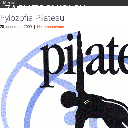
Menu
ZACIATOCNICI.SK
Fylozofia Pilatesu
portál nielen pre začiatočníkov
28. decembra 2009
|
Nekomentované