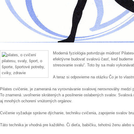
Moderná fyziológia potvrdzuje múdrosť Pilate
efektývne budovať svalovú časť, keď budeme 
stresovanie svalu“. Toto by sa malo vykonáva
A teraz si odpovieme na otázku Čo je to vlast
Pilates cvičenie, je zameraná na vyrovnávanie svalovej nerovnováhy medzi
To znamená :uvoľnenie skrátených a posilnenie oslabených svalov. Svalová n
aj mnohých ochorení vnútorných orgánov.
Cvičenie vyžaduje správne dýchanie, techniku cvičenia, zapojenie svalov br
Táto technika je vhodná pre každého. Či dieťa, babičku, tehotnú ženu alebo