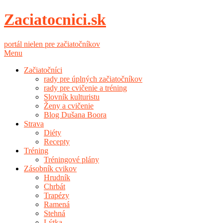
Zaciatocnici.sk
portál nielen pre začiatočníkov
Menu
Začiatočníci
rady pre úplných začiatočníkov
rady pre cvičenie a tréning
Slovník kulturistu
Ženy a cvičenie
Blog Dušana Boora
Strava
Diéty
Recepty
Tréning
Tréningové plány
Zásobník cvikov
Hrudník
Chrbát
Trapézy
Ramená
Stehná
Lýtka