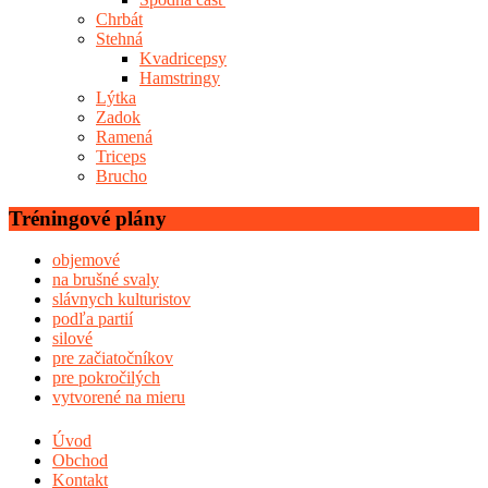
Chrbát
Stehná
Kvadricepsy
Hamstringy
Lýtka
Zadok
Ramená
Triceps
Brucho
Tréningové plány
objemové
na brušné svaly
slávnych kulturistov
podľa partií
silové
pre začiatočníkov
pre pokročilých
vytvorené na mieru
Úvod
Obchod
Kontakt