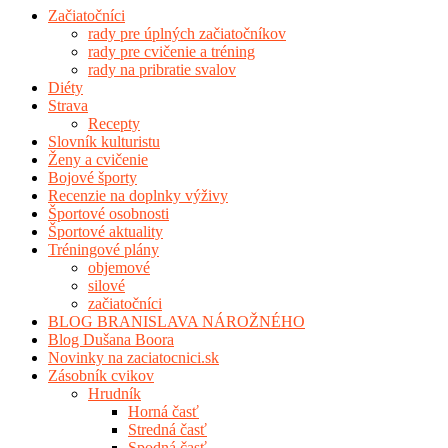
Začiatočníci
rady pre úplných začiatočníkov
rady pre cvičenie a tréning
rady na pribratie svalov
Diéty
Strava
Recepty
Slovník kulturistu
Ženy a cvičenie
Bojové športy
Recenzie na doplnky výživy
Športové osobnosti
Športové aktuality
Tréningové plány
objemové
silové
začiatočníci
BLOG BRANISLAVA NÁROŽNÉHO
Blog Dušana Boora
Novinky na zaciatocnici.sk
Zásobník cvikov
Hrudník
Horná časť
Stredná časť
Spodná časť