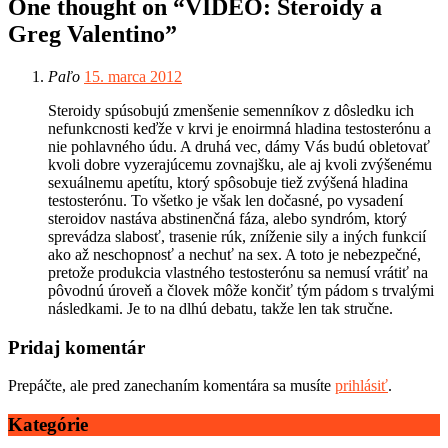
One thought on “
VIDEO: Steroidy a
Greg Valentino
”
Paľo
15. marca 2012
Steroidy spúsobujú zmenšenie semenníkov z dôsledku ich
nefunkcnosti keďže v krvi je enoirmná hladina testosterónu a
nie pohlavného údu. A druhá vec, dámy Vás budú obletovať
kvoli dobre vyzerajúcemu zovnajšku, ale aj kvoli zvýšenému
sexuálnemu apetítu, ktorý spôsobuje tiež zvýšená hladina
testosterónu. To všetko je však len dočasné, po vysadení
steroidov nastáva abstinenčná fáza, alebo syndróm, ktorý
sprevádza slabosť, trasenie rúk, zníženie sily a iných funkcií
ako až neschopnosť a nechuť na sex. A toto je nebezpečné,
pretože produkcia vlastného testosterónu sa nemusí vrátiť na
pôvodnú úroveň a človek môže končiť tým pádom s trvalými
následkami. Je to na dlhú debatu, takže len tak stručne.
Pridaj komentár
Prepáčte, ale pred zanechaním komentára sa musíte
prihlásiť
.
Kategórie