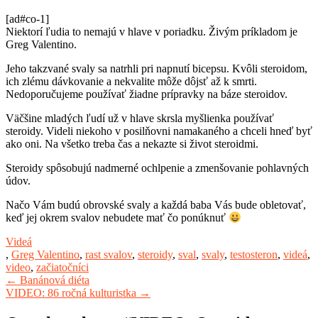
[ad#co-1]
Niektorí ľudia to nemajú v hlave v poriadku. Živým príkladom je
Greg Valentino.
Jeho takzvané svaly sa natrhli pri napnutí bicepsu. Kvôli steroidom,
ich zlému dávkovanie a nekvalite môže dôjsť až k smrti.
Nedoporučujeme používať žiadne prípravky na báze steroidov.
Väčšine mladých ľudí už v hlave skrsla myšlienka používať
steroidy. Videli niekoho v posilňovni namakaného a chceli hneď byť
ako oni. Na všetko treba čas a nekazte si život steroidmi.
Steroidy spôsobujú nadmerné ochlpenie a zmenšovanie pohlavných
údov.
Načo Vám budú obrovské svaly a každá baba Vás bude obletovať,
keď jej okrem svalov nebudete mať čo ponúknuť
Videá
,
Greg Valentino
,
rast svalov
,
steroidy
,
sval
,
svaly
,
testosteron
,
videá
,
video
,
začiatočníci
Post
←
Banánová diéta
VIDEO: 86 ročná kulturistka
→
navigation