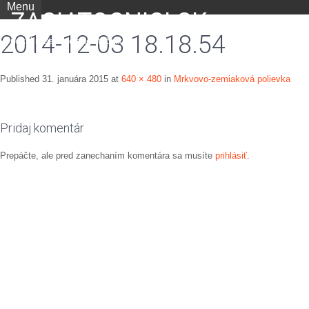
Menu
ZACIATOCNICI.SK
2014-12-03 18.18.54
portál nielen pre začiatočníkov
Published
31. januára 2015
at
640 × 480
in
Mrkvovo-zemiaková polievka
Pridaj komentár
Prepáčte, ale pred zanechaním komentára sa musíte
prihlásiť
.