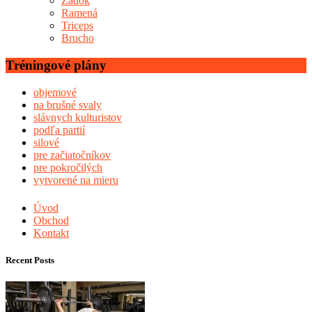
Zadok
Ramená
Triceps
Brucho
Tréningové plány
objemové
na brušné svaly
slávnych kulturistov
podľa partií
silové
pre začiatočníkov
pre pokročilých
vytvorené na mieru
Úvod
Obchod
Kontakt
Recent Posts