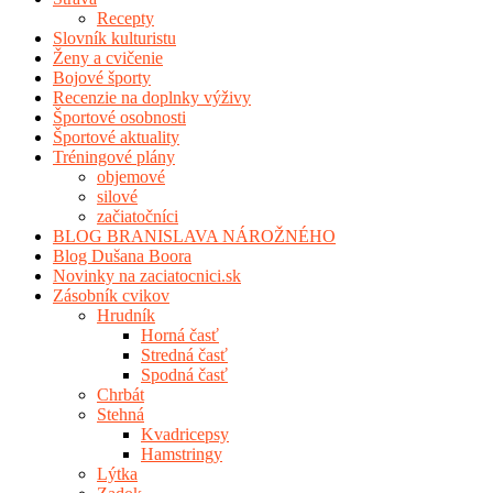
Recepty
Slovník kulturistu
Ženy a cvičenie
Bojové športy
Recenzie na doplnky výživy
Športové osobnosti
Športové aktuality
Tréningové plány
objemové
silové
začiatočníci
BLOG BRANISLAVA NÁROŽNÉHO
Blog Dušana Boora
Novinky na zaciatocnici.sk
Zásobník cvikov
Hrudník
Horná časť
Stredná časť
Spodná časť
Chrbát
Stehná
Kvadricepsy
Hamstringy
Lýtka