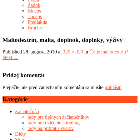
Zadok
Biceps
Triceps
Predlaktia
Brucho
Maltodextrin, malta, doplnok, doplnky, výživy
Published
28. augusta 2010
at
320 × 320
in
Čo je maltodextrín?
Next
→
Pridaj komentár
Prepáčte, ale pred zanechaním komentára sa musíte
prihlásiť
.
Kategórie
Začiatočníci
rady pre úplných začiatočníkov
rady pre cvičenie a tréning
rady na pribratie svalov
Diéty
Strava