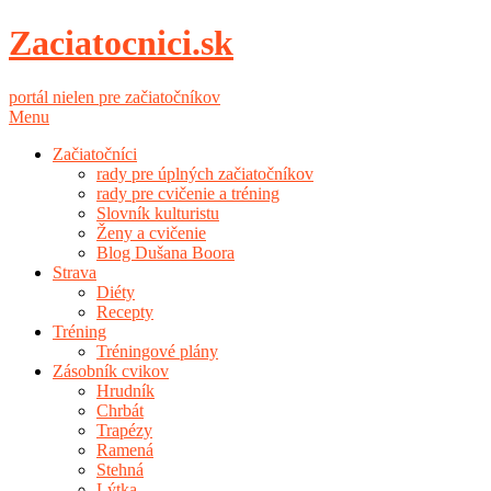
Zaciatocnici.sk
portál nielen pre začiatočníkov
Menu
Začiatočníci
rady pre úplných začiatočníkov
rady pre cvičenie a tréning
Slovník kulturistu
Ženy a cvičenie
Blog Dušana Boora
Strava
Diéty
Recepty
Tréning
Tréningové plány
Zásobník cvikov
Hrudník
Chrbát
Trapézy
Ramená
Stehná
Lýtka