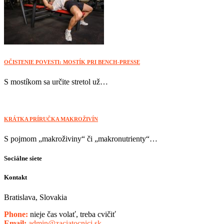
OČISTENIE POVESTI: MOSTÍK PRI BENCH-PRESSE
S mostíkom sa určite stretol už…
KRÁTKA PRÍRUČKA MAKROŽIVÍN
S pojmom „makroživiny“ či „makronutrienty“…
Sociálne siete
Kontakt
Bratislava, Slovakia
Phone:
nieje čas volať, treba cvičiť
Email:
admin@zaciatocnici.sk