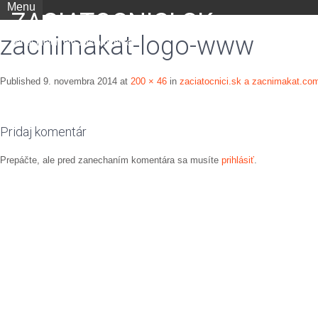
Menu
ZACIATOCNICI.SK
zacnimakat-logo-www
portál nielen pre začiatočníkov
Published
9. novembra 2014
at
200 × 46
in
zaciatocnici.sk a zacnimakat.com 
Pridaj komentár
Prepáčte, ale pred zanechaním komentára sa musíte
prihlásiť
.