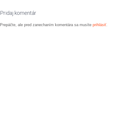
navigation
Pridaj komentár
Prepáčte, ale pred zanechaním komentára sa musíte
prihlásiť
.