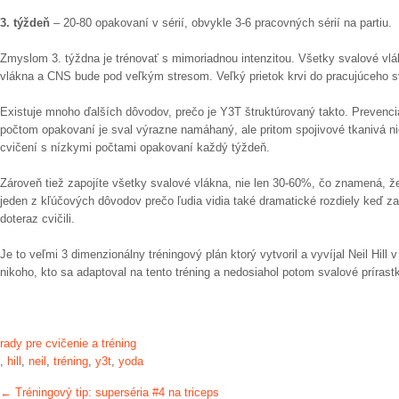
3. týždeň
– 20-80 opakovaní v sérií, obvykle 3-6 pracovných sérií na partiu.
Zmyslom 3. týždna je trénovať s mimoriadnou intenzitou. Všetky svalové vl
vlákna a CNS bude pod veľkým stresom. Veľký prietok krvi do pracujúceho sv
Existuje mnoho ďalších dôvodov, prečo je Y3T štruktúrovaný takto. Prevencia
počtom opakovaní je sval výrazne namáhaný, ale pritom spojivové tkanivá ni
cvičení s nízkymi počtami opakovaní každý týždeň.
Zároveň tiež zapojíte všetky svalové vlákna, nie len 30-60%, čo znamená, že 
jeden z kľúčových dôvodov prečo ľudia vidia také dramatické rozdiely keď z
doteraz cvičili.
Je to veľmi 3 dimenzionálny tréningový plán ktorý vytvoril a vyvíjal Neil Hill 
nikoho, kto sa adaptoval na tento tréning a nedosiahol potom svalové prírast
rady pre cvičenie a tréning
,
hill
,
neil
,
tréning
,
y3t
,
yoda
Post
←
Tréningový tip: superséria #4 na triceps