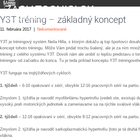
Menu
ZACIATOCNICI.SK
Y3T tréning – základný koncept
portál nielen pre začiatočníkov
11. februára 2017
|
Nekomentované
Y3T je tréningový systém Neila Hilla, s ktorým dokážu aj top športovci dos
koncept tohoto tréningu. Môže Vám pridať trochu šialený, ale je za ním mno
tréning z celého systému Y3T. Dovolí nám ale urobiť si lepšiu predstavu o t
tréningov od začiatku do konca. Tu je teda príklad konceptu Y3T tréningovéh
Y3T funguje na trojtýždňových cykloch.
1. týždeň
– 6-10 opakovaní v sérií, obvykle 12-16 pracovných sérií na partiu.
Zmyslom 1. týždňa je navodiť myofibrilárnu hypertrofiu (vedeli ste, existujú d
vysoký prah motorických jednotiek a zameriavame sa na rýchle svalové vlák
2. týždeň
– 12-18 opakovaní v sérií, obvykle 8-12 pracovných sérií na partiu.
Zmyslom 2. týždňa je navodiť sarkoplazmatickú hypertrofiu (toto je tá druhá 
vlákna.