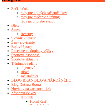
Začiatočníci
rady pre úplných začiatočníkov
rady pre cvičenie a tréning
rady na pribratie svalov
Diéty
Strava
Recepty
Slovník kulturistu
Ženy a cvičenie
Bojové športy
Recenzie na doplnky výživy
Športové osobnosti
Športové aktuality
Tréningové plány
objemové
silové
začiatočníci
BLOG BRANISLAVA NÁROŽNÉHO
Blog Dušana Boora
Novinky na zaciatocnici.sk
Zásobník cvikov
Hrudník
Horná časť