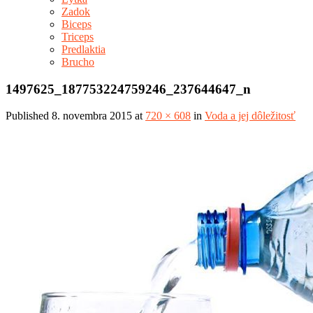
Zadok
Biceps
Triceps
Predlaktia
Brucho
1497625_187753224759246_237644647_n
Published
8. novembra 2015
at
720 × 608
in
Voda a jej dôležitosť