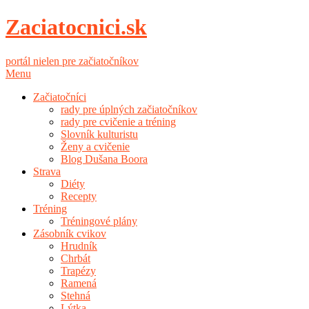
Zaciatocnici.sk
portál nielen pre začiatočníkov
Menu
Začiatočníci
rady pre úplných začiatočníkov
rady pre cvičenie a tréning
Slovník kulturistu
Ženy a cvičenie
Blog Dušana Boora
Strava
Diéty
Recepty
Tréning
Tréningové plány
Zásobník cvikov
Hrudník
Chrbát
Trapézy
Ramená
Stehná
Lýtka