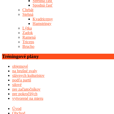
Stredná časť
Spodná časť
Chrbát
Stehná
Kvadricepsy
Hamstringy
Lýtka
Zadok
Ramená
Triceps
Brucho
Tréningové plány
objemové
na brušné svaly
slávnych kulturistov
podľa partií
silové
pre začiatočníkov
pre pokročilých
vytvorené na mieru
Úvod
Obchod