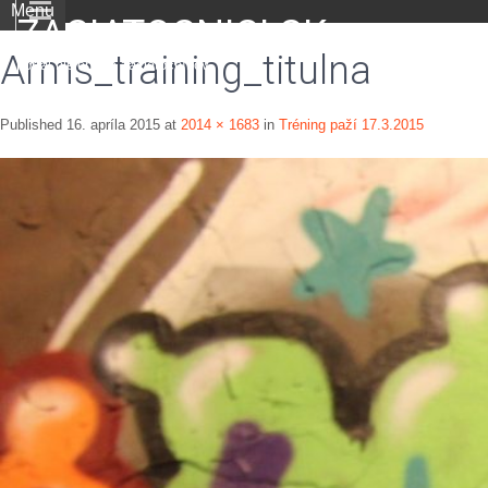
Menu
ZACIATOCNICI.SK
Arms_training_titulna
portál nielen pre začiatočníkov
Published
16. apríla 2015
at
2014 × 1683
in
Tréning paží 17.3.2015