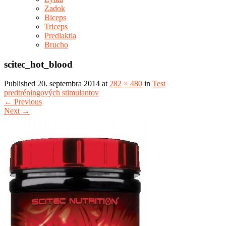
Zadok
Biceps
Triceps
Predlaktia
Brucho
scitec_hot_blood
Published
20. septembra 2014
at
282 × 480
in
Test
predtréningových stimulantov
←
Previous
Next
→