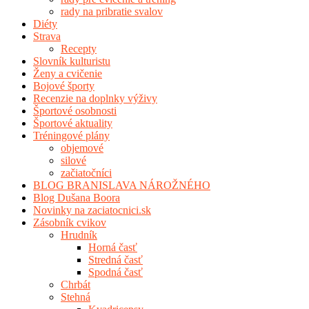
rady na pribratie svalov
Diéty
Strava
Recepty
Slovník kulturistu
Ženy a cvičenie
Bojové športy
Recenzie na doplnky výživy
Športové osobnosti
Športové aktuality
Tréningové plány
objemové
silové
začiatočníci
BLOG BRANISLAVA NÁROŽNÉHO
Blog Dušana Boora
Novinky na zaciatocnici.sk
Zásobník cvikov
Hrudník
Horná časť
Stredná časť
Spodná časť
Chrbát
Stehná