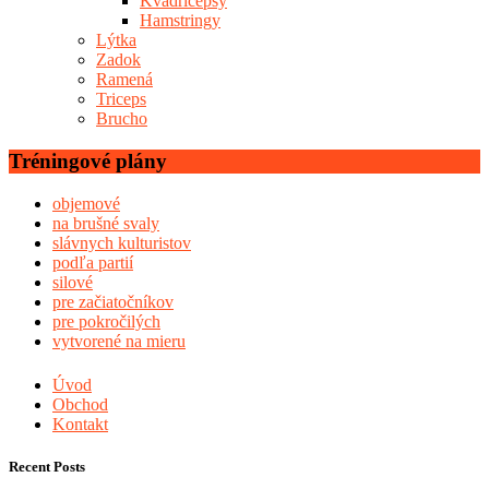
Kvadricepsy
Hamstringy
Lýtka
Zadok
Ramená
Triceps
Brucho
Tréningové plány
objemové
na brušné svaly
slávnych kulturistov
podľa partií
silové
pre začiatočníkov
pre pokročilých
vytvorené na mieru
Úvod
Obchod
Kontakt
Recent Posts