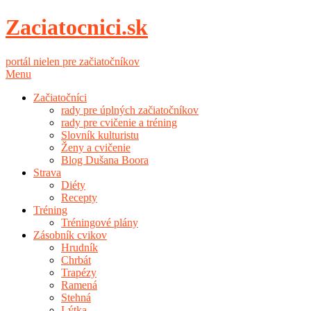
Zaciatocnici.sk
portál nielen pre začiatočníkov
Menu
Začiatočníci
rady pre úplných začiatočníkov
rady pre cvičenie a tréning
Slovník kulturistu
Ženy a cvičenie
Blog Dušana Boora
Strava
Diéty
Recepty
Tréning
Tréningové plány
Zásobník cvikov
Hrudník
Chrbát
Trapézy
Ramená
Stehná
Lýtka