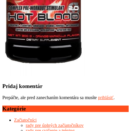
Pridaj komentár
Prepáčte, ale pred zanechaním komentára sa musíte
prihlásiť
.
Kategórie
Začiatočníci
rady pre úplných začiatočníkov
rady pre cvičenie a tréning