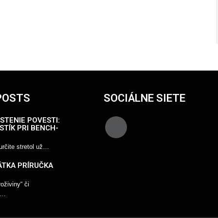
POSTS
SOCIÁLNE SIETE
STENIE POVESTI:
STÍK PRI BENCH-
rčite stretol už…
ÁTKA PRÍRUČKA
živiny“ či
“…