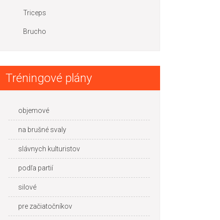
Triceps
Brucho
Tréningové plány
objemové
na brušné svaly
slávnych kulturistov
podľa partií
silové
pre začiatočníkov