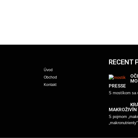
RECENT 
Úvod
OČI
Obchod
MO
Kontakt
PRESSE
S mostíkom sa u
KR
MAKROŽIVÍN
S pojmom „makro
„makronutrienty