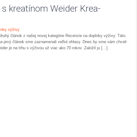
ov s kreatínom Weider Krea-
lnky výživy
hý článok z našej novej kategórie Recenzie na doplnky výživy. Táto
 na prvý článok sme zaznamenali veľké ohlasy. Dnes by sme vám chceli
der je na trhu s výživou už viac ako 70 rokov. Založil ju […]