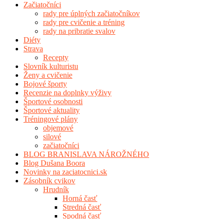
Začiatočníci
rady pre úplných začiatočníkov
rady pre cvičenie a tréning
rady na pribratie svalov
Diéty
Strava
Recepty
Slovník kulturistu
Ženy a cvičenie
Bojové športy
Recenzie na doplnky výživy
Športové osobnosti
Športové aktuality
Tréningové plány
objemové
silové
začiatočníci
BLOG BRANISLAVA NÁROŽNÉHO
Blog Dušana Boora
Novinky na zaciatocnici.sk
Zásobník cvikov
Hrudník
Horná časť
Stredná časť
Spodná časť