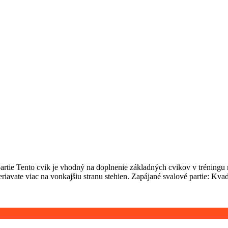
rtie Tento cvik je vhodný na doplnenie základných cvikov v tréningu n
riavate viac na vonkajšiu stranu stehien. Zapájané svalové partie: Kva