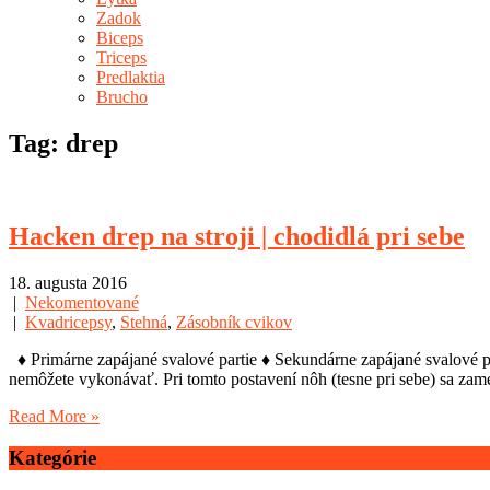
Zadok
Biceps
Triceps
Predlaktia
Brucho
Tag: drep
Hacken drep na stroji | chodidlá pri sebe
18. augusta 2016
|
Nekomentované
|
Kvadricepsy
,
Stehná
,
Zásobník cvikov
♦ Primárne zapájané svalové partie ♦ Sekundárne zapájané svalové pa
nemôžete vykonávať. Pri tomto postavení nôh (tesne pri sebe) sa zame
Read More »
Kategórie