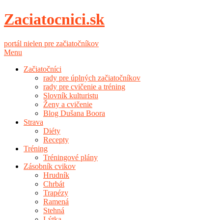
Zaciatocnici.sk
portál nielen pre začiatočníkov
Menu
Začiatočníci
rady pre úplných začiatočníkov
rady pre cvičenie a tréning
Slovník kulturistu
Ženy a cvičenie
Blog Dušana Boora
Strava
Diéty
Recepty
Tréning
Tréningové plány
Zásobník cvikov
Hrudník
Chrbát
Trapézy
Ramená
Stehná
Lýtka