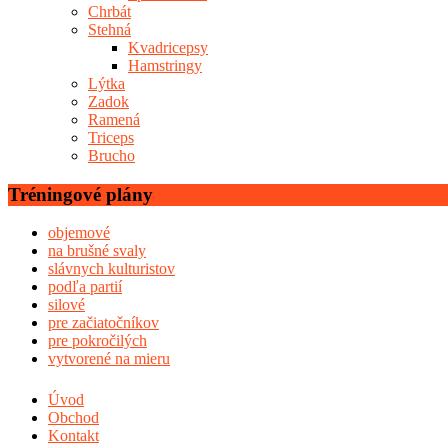
Chrbát
Stehná
Kvadricepsy
Hamstringy
Lýtka
Zadok
Ramená
Triceps
Brucho
Tréningové plány
objemové
na brušné svaly
slávnych kulturistov
podľa partií
silové
pre začiatočníkov
pre pokročilých
vytvorené na mieru
Úvod
Obchod
Kontakt