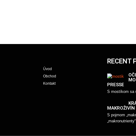
RECENT 
Úvod
OČI
Obchod
MO
Kontakt
PRESSE
S mostíkom sa u
KR
MAKROŽIVÍN
S pojmom „makro
„makronutrienty