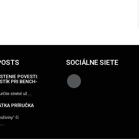
POSTS
SOCIÁLNE SIETE
STENIE POVESTI:
STÍK PRI BENCH-
rčite stretol už…
ÁTKA PRÍRUČKA
živiny“ či
“…