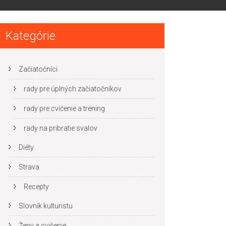
Kategórie
Začiatočníci
rady pre úplných začiatočníkov
rady pre cvičenie a tréning
rady na pribratie svalov
Diéty
Strava
Recepty
Slovník kulturistu
Ženy a cvičenie