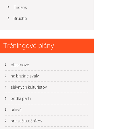
Triceps
Brucho
Tréningové plány
objemové
na brušné svaly
slávnych kulturistov
podľa partií
silové
pre začiatočníkov