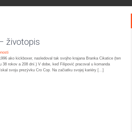
– životopis
nosti
 1996 ako kickboxer, nasledoval tak svojho krajana Branka Cikatice (ten
 38 rokov a 208 dní.) V dobe, keď Filipović pracoval u komanda
 získal svoju prezývku Cro Cop. Na začiatku svojej kariéry […]