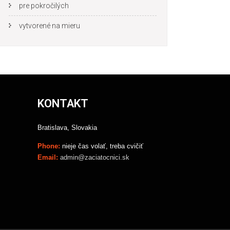
pre pokročilých
vytvorené na mieru
KONTAKT
Bratislava, Slovakia
Phone:
nieje čas volať, treba cvičiť
Email:
admin@zaciatocnici.sk