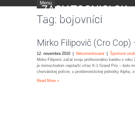
Menu
ZACIATOCNICI.SK
Tag: bojovníci
portál nielen pre začiatočníkov
Mirko Filipovič (Cro Cop) 
12. novembra 2010
|
Nekomentované
|
Športové osob
Mirko Filipovic začal svoju profesionálnu kariéru v roku
je mimochodom najstarší víťaz K-1 Grand Prix – bolo mu
chorvátskej polície, u protiteroristickej jednotky Alpha,
Read More »