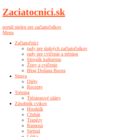
Zaciatocnici.sk
portál nielen pre začiatočníkov
Menu
Začiatočníci
rady pre úplných začiatočníkov
rady pre cvičenie a tréning
Slovník kulturistu
Ženy a cvičenie
Blog Dušana Boora
Strava
Diéty
Recepty
Tréning
Tréningové plány
Zásobník cvikov
Hrudník
Chrbát
Trapézy
Ramená
Stehná
Lýtka