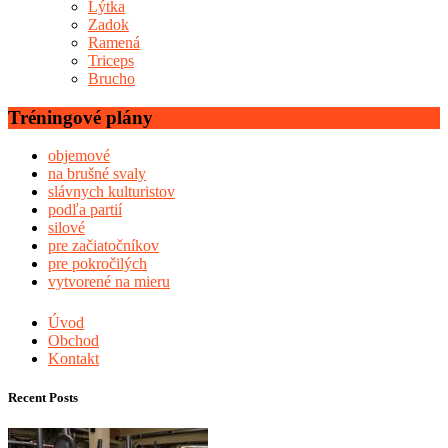
Lýtka
Zadok
Ramená
Triceps
Brucho
Tréningové plány
objemové
na brušné svaly
slávnych kulturistov
podľa partií
silové
pre začiatočníkov
pre pokročilých
vytvorené na mieru
Úvod
Obchod
Kontakt
Recent Posts