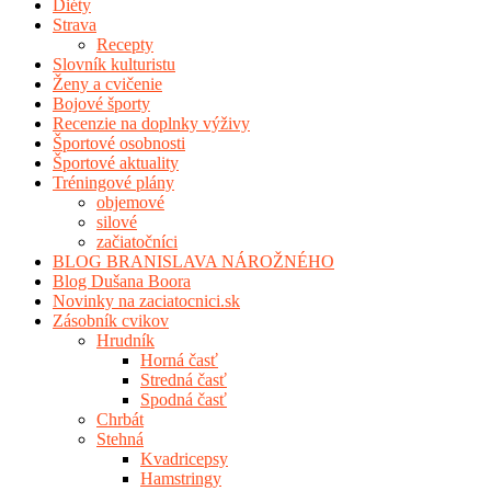
Diéty
Strava
Recepty
Slovník kulturistu
Ženy a cvičenie
Bojové športy
Recenzie na doplnky výživy
Športové osobnosti
Športové aktuality
Tréningové plány
objemové
silové
začiatočníci
BLOG BRANISLAVA NÁROŽNÉHO
Blog Dušana Boora
Novinky na zaciatocnici.sk
Zásobník cvikov
Hrudník
Horná časť
Stredná časť
Spodná časť
Chrbát
Stehná
Kvadricepsy
Hamstringy