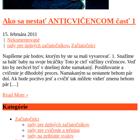
Ako sa nestať ANTICVIČENCOM časť 1
15. februára 2011
|
Nekomentované
|
rady pre úplných začiatočníkov
,
Začiatočníci
Napíšeme pár bodov, ktorým by ste sa mali vyvarovať. 1. Snažíme
sa baliť baby na svoje bicáčiky Toto je cieľ väčšiny cvičencov. Veď
kto by nechcel byť v dnešnej dobe namakaný. Posilňovanie a
cvičenie je dlhodobý proces. Namakaným sa nestanete behom pár
dní. Ak bude poctivo jesť a cvičiť tak môžete vidieť zmenu behom
pár […]
Read More »
Kategórie
Začiatočníci
rady pre úplných začiatočníkov
rady pre cvičenie a tréning
rady na pribratie svalov