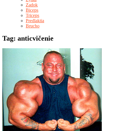
Zadok
Biceps
Triceps
Predlaktia
Brucho
Tag: anticvičenie