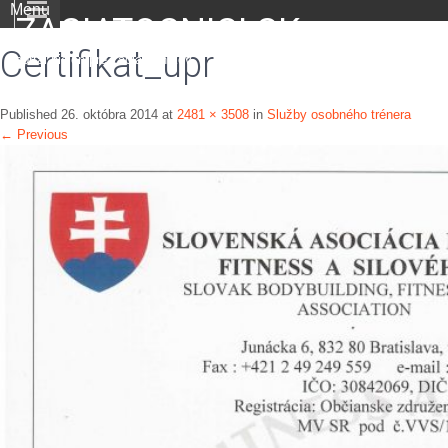
Menu
ZACIATOCNICI.SK
Certifikat_upr
portál nielen pre začiatočníkov
Published
26. októbra 2014
at
2481 × 3508
in
Služby osobného trénera
←
Previous