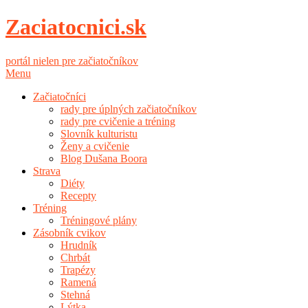
Zaciatocnici.sk
portál nielen pre začiatočníkov
Menu
Začiatočníci
rady pre úplných začiatočníkov
rady pre cvičenie a tréning
Slovník kulturistu
Ženy a cvičenie
Blog Dušana Boora
Strava
Diéty
Recepty
Tréning
Tréningové plány
Zásobník cvikov
Hrudník
Chrbát
Trapézy
Ramená
Stehná
Lýtka