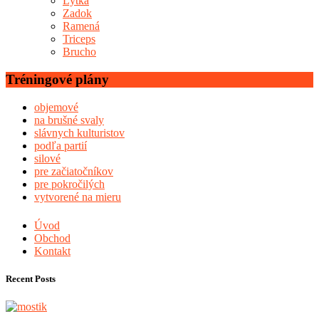
Lýtka
Zadok
Ramená
Triceps
Brucho
Tréningové plány
objemové
na brušné svaly
slávnych kulturistov
podľa partií
silové
pre začiatočníkov
pre pokročilých
vytvorené na mieru
Úvod
Obchod
Kontakt
Recent Posts