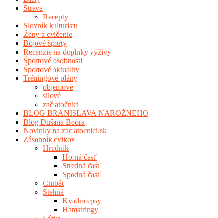
Strava
Recepty
Slovník kulturistu
Ženy a cvičenie
Bojové športy
Recenzie na doplnky výživy
Športové osobnosti
Športové aktuality
Tréningové plány
objemové
silové
začiatočníci
BLOG BRANISLAVA NÁROŽNÉHO
Blog Dušana Boora
Novinky na zaciatocnici.sk
Zásobník cvikov
Hrudník
Horná časť
Stredná časť
Spodná časť
Chrbát
Stehná
Kvadricepsy
Hamstringy