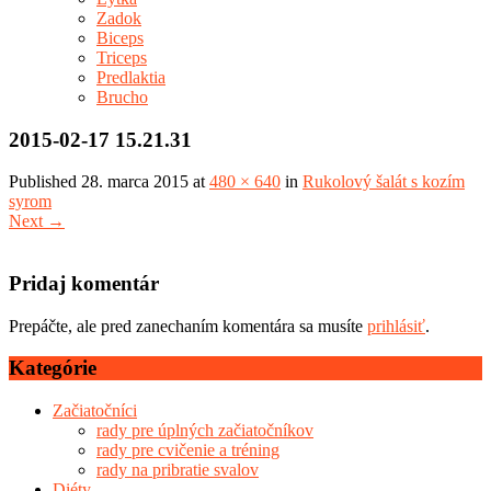
Zadok
Biceps
Triceps
Predlaktia
Brucho
2015-02-17 15.21.31
Published
28. marca 2015
at
480 × 640
in
Rukolový šalát s kozím
syrom
Next
→
Pridaj komentár
Prepáčte, ale pred zanechaním komentára sa musíte
prihlásiť
.
Kategórie
Začiatočníci
rady pre úplných začiatočníkov
rady pre cvičenie a tréning
rady na pribratie svalov
Diéty