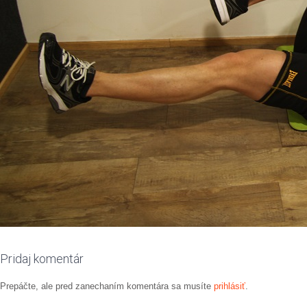
Pridaj komentár
Prepáčte, ale pred zanechaním komentára sa musíte
prihlásiť
.