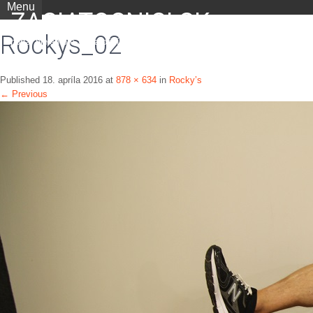
Menu
ZACIATOCNICI.SK
Rockys_02
portál nielen pre začiatočníkov
Published
18. apríla 2016
at
878 × 634
in
Rocky’s
←
Previous