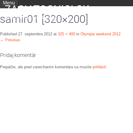
Menu
ZACIATOCNICI.SK
samir01 [320×200]
portál nielen pre začiatočníkov
Published
27. septembra 2012
at
325 × 400
in
Olympia weekend 2012
←
Previous
Pridaj komentár
Prepáčte, ale pred zanechaním komentára sa musíte
prihlásiť
.