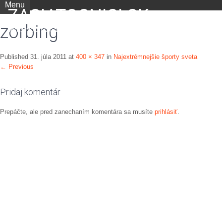
Menu
ZACIATOCNICI.SK
zorbing
portál nielen pre začiatočníkov
Published
31. júla 2011
at
400 × 347
in
Najextrémnejšie športy sveta
←
Previous
Pridaj komentár
Prepáčte, ale pred zanechaním komentára sa musíte
prihlásiť
.