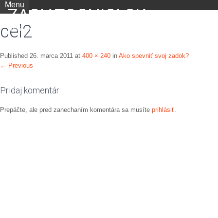
Menu
ZACIATOCNICI.SK
cel2
portál nielen pre začiatočníkov
Published
26. marca 2011
at
400 × 240
in
Ako spevniť svoj zadok?
←
Previous
Pridaj komentár
Prepáčte, ale pred zanechaním komentára sa musíte
prihlásiť
.