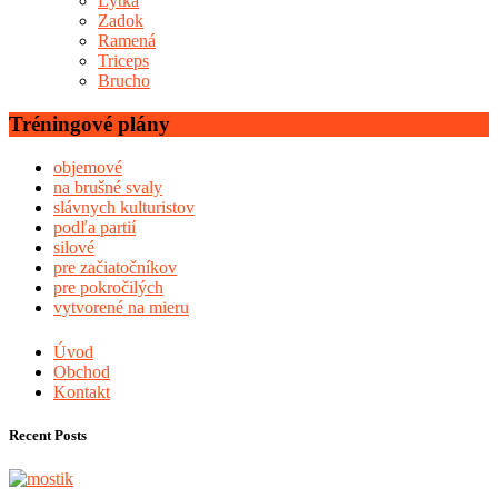
Lýtka
Zadok
Ramená
Triceps
Brucho
Tréningové plány
objemové
na brušné svaly
slávnych kulturistov
podľa partií
silové
pre začiatočníkov
pre pokročilých
vytvorené na mieru
Úvod
Obchod
Kontakt
Recent Posts