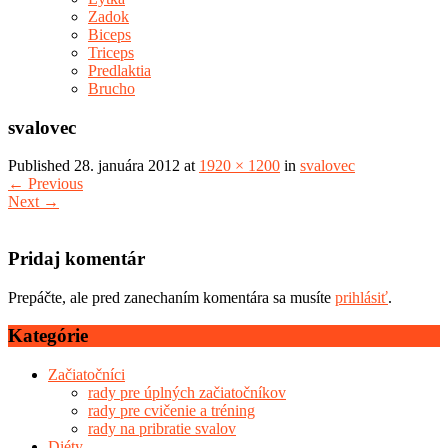
Zadok
Biceps
Triceps
Predlaktia
Brucho
svalovec
Published
28. januára 2012
at
1920 × 1200
in
svalovec
←
Previous
Next
→
Pridaj komentár
Prepáčte, ale pred zanechaním komentára sa musíte
prihlásiť
.
Kategórie
Začiatočníci
rady pre úplných začiatočníkov
rady pre cvičenie a tréning
rady na pribratie svalov
Diéty