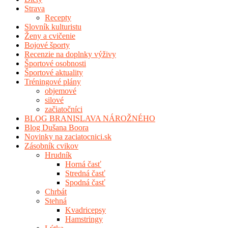
Strava
Recepty
Slovník kulturistu
Ženy a cvičenie
Bojové športy
Recenzie na doplnky výživy
Športové osobnosti
Športové aktuality
Tréningové plány
objemové
silové
začiatočníci
BLOG BRANISLAVA NÁROŽNÉHO
Blog Dušana Boora
Novinky na zaciatocnici.sk
Zásobník cvikov
Hrudník
Horná časť
Stredná časť
Spodná časť
Chrbát
Stehná
Kvadricepsy
Hamstringy