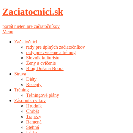
Zaciatocnici.sk
portál nielen pre začiatočníkov
Menu
Začiatočníci
rady pre úplných začiatočníkov
rady pre cvičenie a tréning
Slovník kulturistu
Ženy a cvičenie
Blog Dušana Boora
Strava
Diéty
Recepty
Tréning
Tréningové plány
Zásobník cvikov
Hrudník
Chrbát
Trapézy
Ramená
Stehná
Lýtka