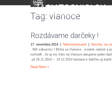
Menu
ZACIATOCNICI.SK
Tag: vianoce
portál nielen pre začiatočníkov
Rozdávame darčeky !
17. novembra 2014
|
Nekomentované
|
Novinky na za
Milí zákazníci ! Blížia sa Vianoce , sviatok radosti a 
rozhodli , že aj my Vám na Vianoce darujeme jeden da
od 18.11.2014 – 24.12.2014 dostane k balíčku aj karti
Read More »