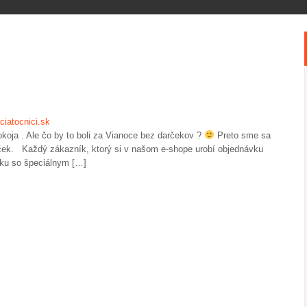
ciatocnici.sk
pokoja . Ale čo by to boli za Vianoce bez darčekov ?
Preto sme sa
rček. Každý zákazník, ktorý si v našom e-shope urobí objednávku
čku so špeciálnym […]