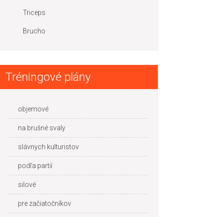
Triceps
Brucho
Tréningové plány
objemové
na brušné svaly
slávnych kulturistov
podľa partií
silové
pre začiatočníkov