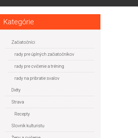
Kategórie
Začiatočníci
rady pre úplných začiatočníkov
rady pre cvičenie a tréning
rady na pribratie svalov
Diéty
Strava
Recepty
Slovník kulturistu
Ženy a cvičenie