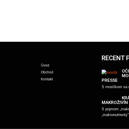
RECENT 
Úvod
OČI
Obchod
MO
Kontakt
PRESSE
S mostíkom sa u
KR
MAKROŽIVÍN
S pojmom „makro
„makronutrienty