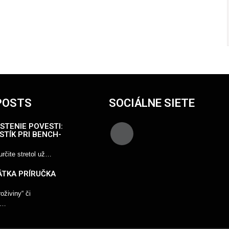
POSTS
SOCIÁLNE SIETE
STENIE POVESTI:
STÍK PRI BENCH-
rčite stretol už…
ÁTKA PRÍRUČKA
živiny“ či
“…