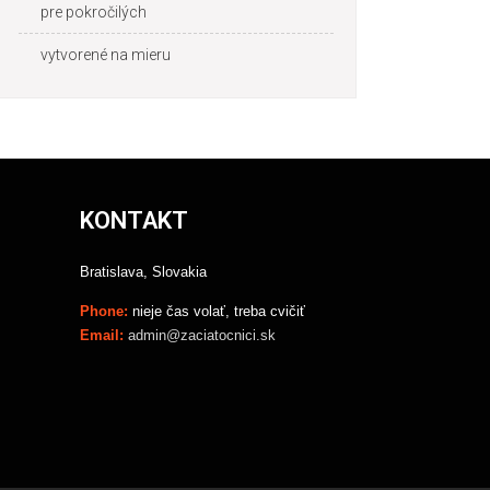
pre pokročilých
vytvorené na mieru
KONTAKT
Bratislava, Slovakia
Phone:
nieje čas volať, treba cvičiť
Email:
admin@zaciatocnici.sk