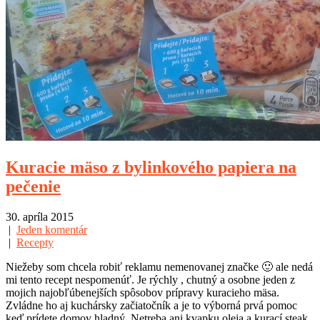
Kuracie mäso z bylinkového papiera na
pečenie
30. apríla 2015
|
Jeden komentár
|
Recepty
Niežeby som chcela robiť reklamu nemenovanej značke 🙂 ale nedá
mi tento recept nespomenúť. Je rýchly , chutný a osobne jeden z
mojich najobľúbenejších spôsobov prípravy kuracieho mäsa.
Zvládne ho aj kuchársky začiatočník a je to výborná prvá pomoc
keď prídete domov hladný. Netreba ani kvapku oleja a kurací steak