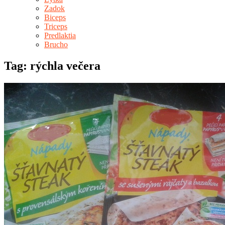
Zadok
Biceps
Triceps
Predlaktia
Brucho
Tag: rýchla večera