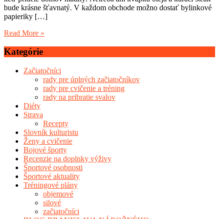
bude krásne šťavnatý. V každom obchode možno dostať bylinkové
papieriky […]
Read More »
Kategórie
Začiatočníci
rady pre úplných začiatočníkov
rady pre cvičenie a tréning
rady na pribratie svalov
Diéty
Strava
Recepty
Slovník kulturistu
Ženy a cvičenie
Bojové športy
Recenzie na doplnky výživy
Športové osobnosti
Športové aktuality
Tréningové plány
objemové
silové
začiatočníci