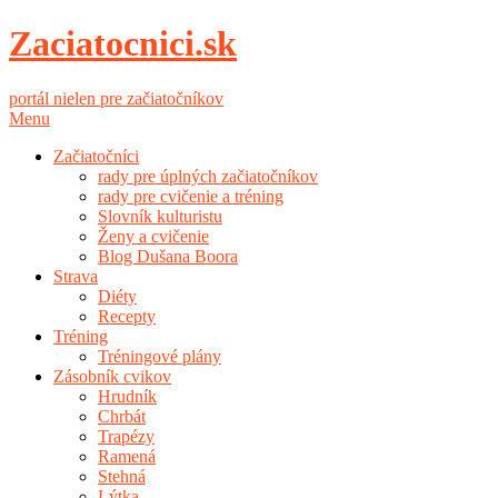
Zaciatocnici.sk
portál nielen pre začiatočníkov
Menu
Začiatočníci
rady pre úplných začiatočníkov
rady pre cvičenie a tréning
Slovník kulturistu
Ženy a cvičenie
Blog Dušana Boora
Strava
Diéty
Recepty
Tréning
Tréningové plány
Zásobník cvikov
Hrudník
Chrbát
Trapézy
Ramená
Stehná
Lýtka