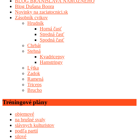
BLOG BRANISLAVA NÁROŽNÉHO
Blog Dušana Boora
Novinky na zaciatocnici.sk
Zásobník cvikov
Hrudník
Horná časť
Stredná časť
Spodná časť
Chrbát
Stehná
Kvadricepsy
Hamstringy
Lýtka
Zadok
Ramená
Triceps
Brucho
Tréningové plány
objemové
na brušné svaly
slávnych kulturistov
podľa partií
silové