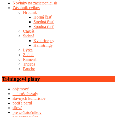
Novinky na zaciatocnici.sk
Zásobník cvikov
Hrudník
Horná časť
Stredná časť
Spodná časť
Chrbát
Stehná
Kvadricepsy
Hamstringy
Lýtka
Zadok
Ramená
Triceps
Brucho
Tréningové plány
objemové
na brušné svaly
slávnych kulturistov
podľa partií
silové
pre začiatočníkov