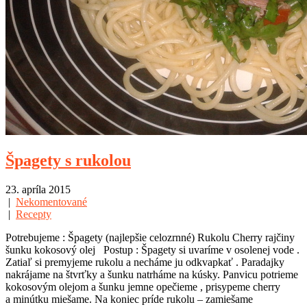
Špagety s rukolou
23. apríla 2015
|
Nekomentované
|
Recepty
Potrebujeme : Špagety (najlepšie celozrnné) Rukolu Cherry rajčiny
šunku kokosový olej Postup : Špagety si uvaríme v osolenej vode .
Zatiaľ si premyjeme rukolu a necháme ju odkvapkať . Paradajky
nakrájame na štvrťky a šunku natrháme na kúsky. Panvicu potrieme
kokosovým olejom a šunku jemne opečieme , prisypeme cherry
a minútku miešame. Na koniec príde rukolu – zamiešame