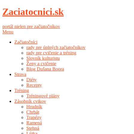
Zaciatocnici.sk
portál nielen pre začiatočníkov
Menu
Začiatočníci
rady pre úplných začiatočníkov
rady pre cvičenie a tréning
Slovník kulturistu
Ženy a cvičenie
Blog Dušana Boora
Strava
Diéty
Recepty
Tréning
Tréningové plány
Zásobník cvikov
Hrudník
Chrbát
Trapézy
Ramená
Stehná
Lýtka