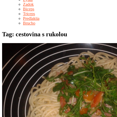
Zadok
Biceps
Triceps
Predlaktia
Brucho
Tag: cestovina s rukolou