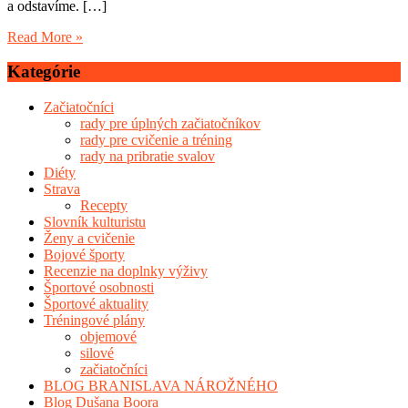
a odstavíme. […]
Read More »
Kategórie
Začiatočníci
rady pre úplných začiatočníkov
rady pre cvičenie a tréning
rady na pribratie svalov
Diéty
Strava
Recepty
Slovník kulturistu
Ženy a cvičenie
Bojové športy
Recenzie na doplnky výživy
Športové osobnosti
Športové aktuality
Tréningové plány
objemové
silové
začiatočníci
BLOG BRANISLAVA NÁROŽNÉHO
Blog Dušana Boora