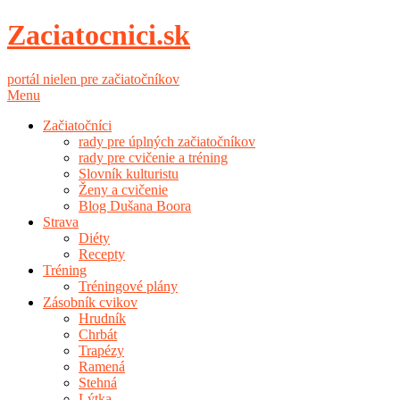
Zaciatocnici.sk
portál nielen pre začiatočníkov
Menu
Začiatočníci
rady pre úplných začiatočníkov
rady pre cvičenie a tréning
Slovník kulturistu
Ženy a cvičenie
Blog Dušana Boora
Strava
Diéty
Recepty
Tréning
Tréningové plány
Zásobník cvikov
Hrudník
Chrbát
Trapézy
Ramená
Stehná
Lýtka