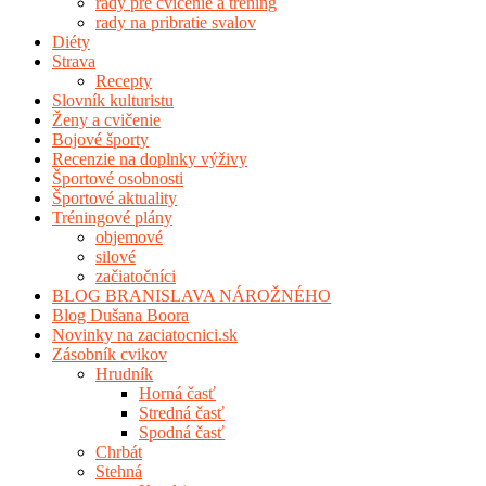
rady pre cvičenie a tréning
rady na pribratie svalov
Diéty
Strava
Recepty
Slovník kulturistu
Ženy a cvičenie
Bojové športy
Recenzie na doplnky výživy
Športové osobnosti
Športové aktuality
Tréningové plány
objemové
silové
začiatočníci
BLOG BRANISLAVA NÁROŽNÉHO
Blog Dušana Boora
Novinky na zaciatocnici.sk
Zásobník cvikov
Hrudník
Horná časť
Stredná časť
Spodná časť
Chrbát
Stehná