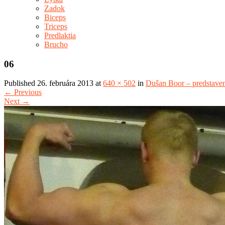
Zadok
Biceps
Triceps
Predlaktia
Brucho
06
Published
26. februára 2013
at
640 × 502
in
Dušan Boor – predstaven
←
Previous
Next
→