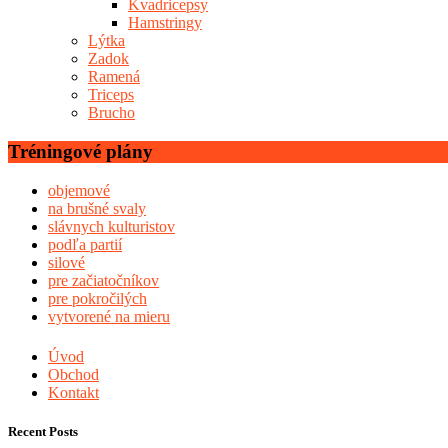
Kvadricepsy
Hamstringy
Lýtka
Zadok
Ramená
Triceps
Brucho
Tréningové plány
objemové
na brušné svaly
slávnych kulturistov
podľa partií
silové
pre začiatočníkov
pre pokročilých
vytvorené na mieru
Úvod
Obchod
Kontakt
Recent Posts