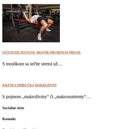
OČISTENIE POVESTI: MOSTÍK PRI BENCH-PRESSE
S mostíkom sa určite stretol už…
KRÁTKA PRÍRUČKA MAKROŽIVÍN
S pojmom „makroživiny“ či „makronutrienty“…
Sociálne siete
Kontakt