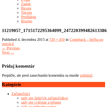
Zadok
Biceps
Triceps
Predlaktia
Brucho
11219057_1715172295364099_247220399482613386
Published
4. decembra 2015
at
720 × 450
in
Comeback – liečba po
operácií
←
Previous
Next
→
Pridaj komentár
Prepáčte, ale pred zanechaním komentára sa musíte
prihlásiť
.
Kategórie
Začiatočníci
rady pre úplných začiatočníkov
rady pre cvičenie a tréning
rady na pribratie svalov