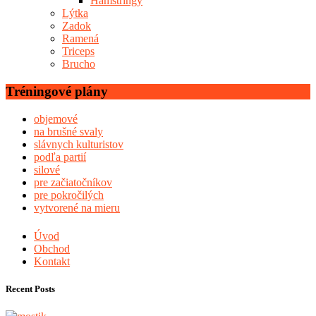
Hamstringy
Lýtka
Zadok
Ramená
Triceps
Brucho
Tréningové plány
objemové
na brušné svaly
slávnych kulturistov
podľa partií
silové
pre začiatočníkov
pre pokročilých
vytvorené na mieru
Úvod
Obchod
Kontakt
Recent Posts