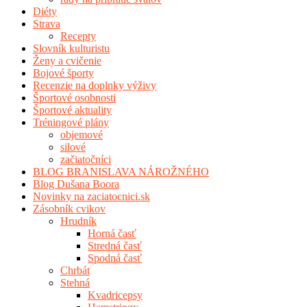
Diéty
Strava
Recepty
Slovník kulturistu
Ženy a cvičenie
Bojové športy
Recenzie na doplnky výživy
Športové osobnosti
Športové aktuality
Tréningové plány
objemové
silové
začiatočníci
BLOG BRANISLAVA NÁROŽNÉHO
Blog Dušana Boora
Novinky na zaciatocnici.sk
Zásobník cvikov
Hrudník
Horná časť
Stredná časť
Spodná časť
Chrbát
Stehná
Kvadricepsy