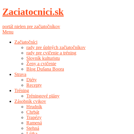
Zaciatocnici.sk
portál nielen pre začiatočníkov
Menu
Začiatočníci
rady pre úplných začiatočníkov
rady pre cvičenie a tréning
Slovník kulturistu
Ženy a cvičenie
Blog Dušana Boora
Strava
Diéty
Recepty
Tréning
Tréningové plány
Zásobník cvikov
Hrudník
Chrbát
Trapézy
Ramená
Stehná
Lýtka