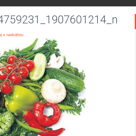
4759231_1907601214_n
oj s nadváhou