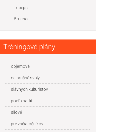
Triceps
Brucho
Tréningové plány
objemové
na brušné svaly
slávnych kulturistov
podľa partií
silové
pre začiatočníkov