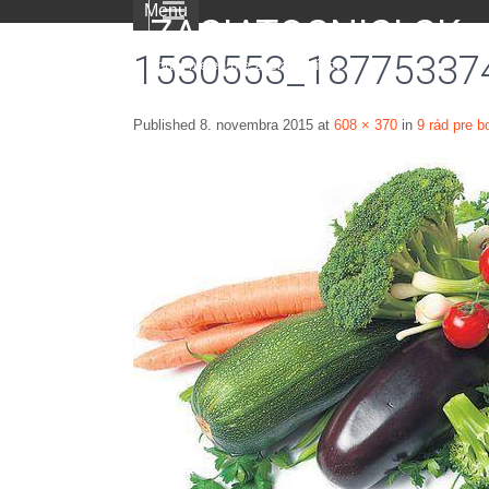
Menu
ZACIATOCNICI.SK
1530553_18775337
portál nielen pre začiatočníkov
Published
8. novembra 2015
at
608 × 370
in
9 rád pre b