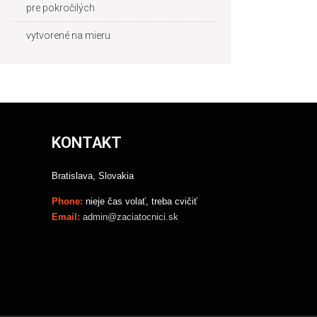
pre pokročilých
vytvorené na mieru
KONTAKT
Bratislava, Slovakia
Phone:
nieje čas volať, treba cvičiť
Email:
admin@zaciatocnici.sk