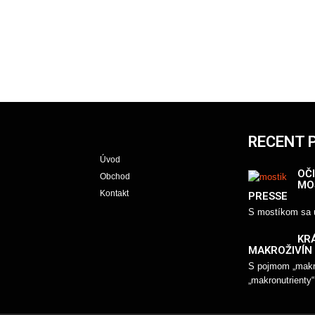
RECENT 
Úvod
OČI
Obchod
MO
Kontakt
PRESSE
S mostíkom sa u
KR
MAKROŽIVÍN
S pojmom „makro
„makronutrienty