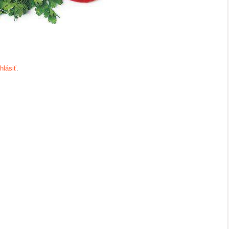
ihlásiť
.