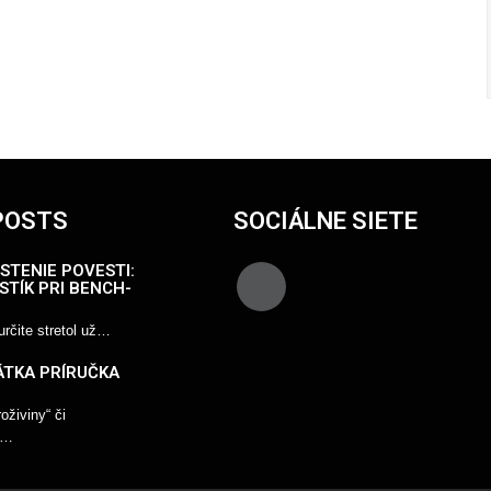
POSTS
SOCIÁLNE SIETE
STENIE POVESTI:
STÍK PRI BENCH-
rčite stretol už…
ÁTKA PRÍRUČKA
živiny“ či
“…