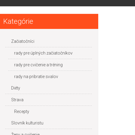
Kategórie
Začiatočníci
rady pre úplných začiatočníkov
rady pre cvičenie a tréning
rady na pribratie svalov
Diéty
Strava
Recepty
Slovník kulturistu
Ženy a cvičenie