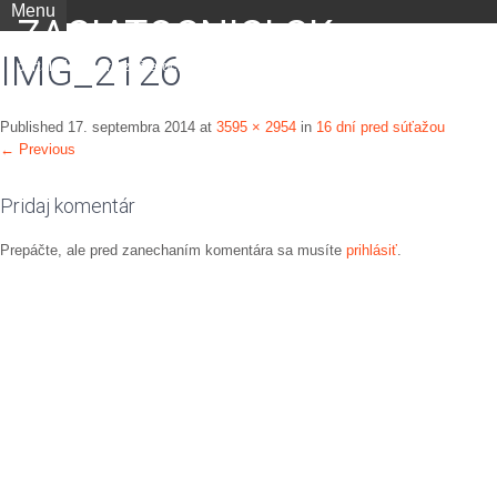
Menu
ZACIATOCNICI.SK
IMG_2126
portál nielen pre začiatočníkov
Published
17. septembra 2014
at
3595 × 2954
in
16 dní pred súťažou
←
Previous
Pridaj komentár
Prepáčte, ale pred zanechaním komentára sa musíte
prihlásiť
.