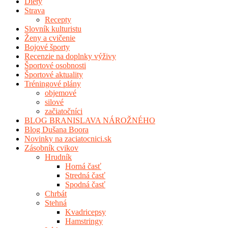
Diéty
Strava
Recepty
Slovník kulturistu
Ženy a cvičenie
Bojové športy
Recenzie na doplnky výživy
Športové osobnosti
Športové aktuality
Tréningové plány
objemové
silové
začiatočníci
BLOG BRANISLAVA NÁROŽNÉHO
Blog Dušana Boora
Novinky na zaciatocnici.sk
Zásobník cvikov
Hrudník
Horná časť
Stredná časť
Spodná časť
Chrbát
Stehná
Kvadricepsy
Hamstringy