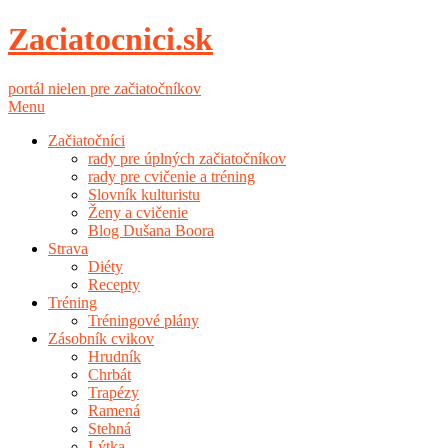
Zaciatocnici.sk
portál nielen pre začiatočníkov
Menu
Začiatočníci
rady pre úplných začiatočníkov
rady pre cvičenie a tréning
Slovník kulturistu
Ženy a cvičenie
Blog Dušana Boora
Strava
Diéty
Recepty
Tréning
Tréningové plány
Zásobník cvikov
Hrudník
Chrbát
Trapézy
Ramená
Stehná
Lýtka