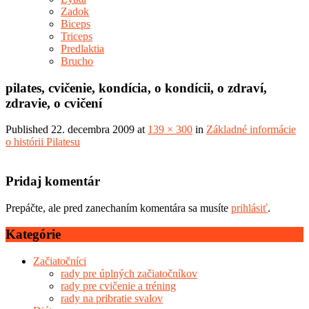
Zadok
Biceps
Triceps
Predlaktia
Brucho
pilates, cvičenie, kondícia, o kondícii, o zdraví,
zdravie, o cvičení
Published
22. decembra 2009
at
139 × 300
in
Základné informácie
o histórii Pilatesu
Pridaj komentár
Prepáčte, ale pred zanechaním komentára sa musíte
prihlásiť
.
Kategórie
Začiatočníci
rady pre úplných začiatočníkov
rady pre cvičenie a tréning
rady na pribratie svalov