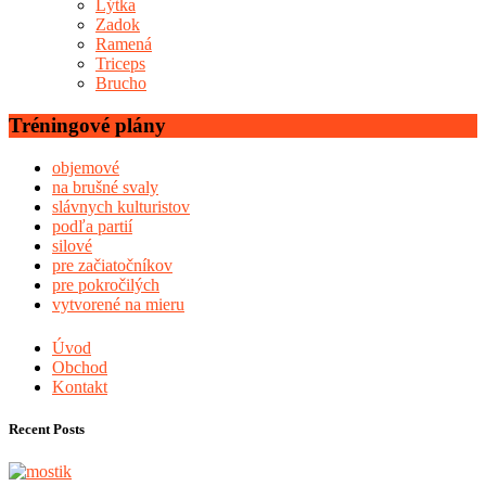
Lýtka
Zadok
Ramená
Triceps
Brucho
Tréningové plány
objemové
na brušné svaly
slávnych kulturistov
podľa partií
silové
pre začiatočníkov
pre pokročilých
vytvorené na mieru
Úvod
Obchod
Kontakt
Recent Posts