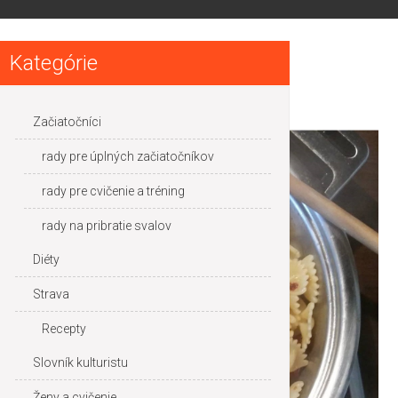
Kategórie
Začiatočníci
rady pre úplných začiatočníkov
rady pre cvičenie a tréning
rady na pribratie svalov
Diéty
Strava
Recepty
Slovník kulturistu
Ženy a cvičenie