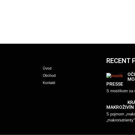
RECENT 
Úvod
OČI
Obchod
MO
Kontakt
PRESSE
S mostíkom sa u
KR
MAKROŽIVÍN
S pojmom „makro
„makronutrienty