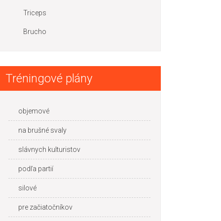
Triceps
Brucho
Tréningové plány
objemové
na brušné svaly
slávnych kulturistov
podľa partií
silové
pre začiatočníkov