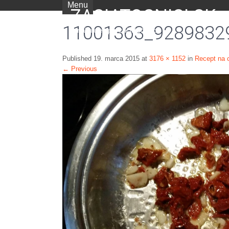
Menu
ZACIATOCNICI.SK
11001363_9289832
portál nielen pre začiatočníkov
Published
19. marca 2015
at
3176 × 1152
in
Recept na 
←
Previous