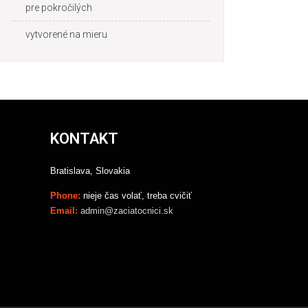
pre pokročilých
vytvorené na mieru
KONTAKT
Bratislava, Slovakia
Phone:
nieje čas volať, treba cvičiť
Email:
admin@zaciatocnici.sk