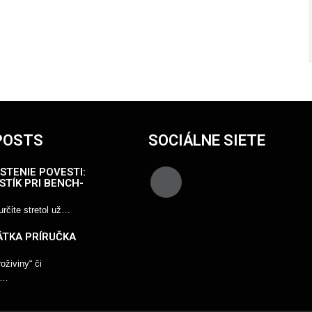
POSTS
SOCIÁLNE SIETE
STENIE POVESTI:
STÍK PRI BENCH-
rčite stretol už…
ÁTKA PRÍRUČKA
živiny“ či
“…