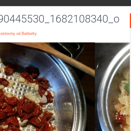
90445530_1682108340_o
cestoviny od Barborky