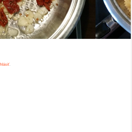
ihlásiť
.